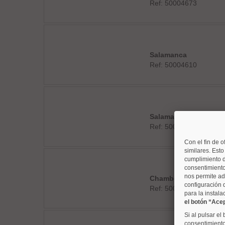
Ref: 50004673
Salamanca
Ref: 50004610
Salamanca
Ref: 50004785
Con el fin de o
similares. Est
cumplimiento d
consentimiento
nos permite ad
Chamberí
configuración 
Ref: 50004795
para la instala
el botón “Ace
Si al pulsar el
consentimiento 