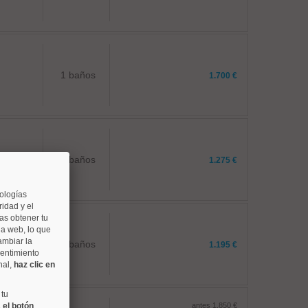
1 baños
1.700 €
1 baños
1.275 €
nologías
idad y el
as obtener tu
na web, lo que
ambiar la
2 baños
1.195 €
sentimiento
nal,
haz clic en
 tu
 el botón
antes 1.850 €