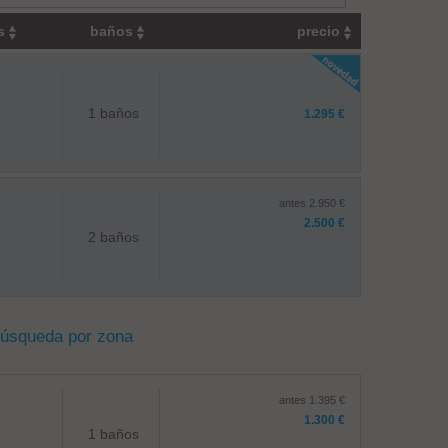
os
baños
precio
1 baños
1.295 €
antes 2.950 €
2.500 €
2 baños
búsqueda por zona
antes 1.395 €
1.300 €
1 baños