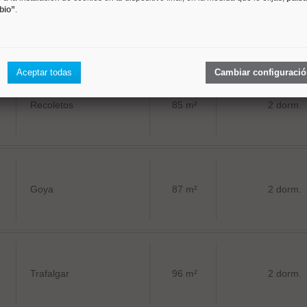
bio”
.
Castellana
67 m²
2 dorm.
Aceptar todas
Cambiar configuraci
Recoletos
85 m²
2 dorm.
Goya
87 m²
2 dorm.
Trafalgar
96 m²
2 dorm.