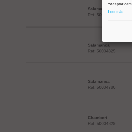
“Aceptar cam
Salamanca
Leer más
Ref: 50004664
Salamanca
Ref: 50004825
Salamanca
Ref: 50004780
Chamberí
Ref: 50004829