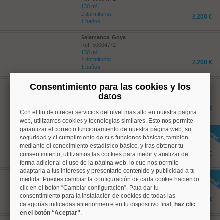
130 m²
2 dormitorios
2.200 €
1 baños
Salamanca, Goya
Ref: 50004772
130 m²
2 dormitorios
2.200 €
1 baños
Salamanca, Goya
Consentimiento para las cookies y los
Ref: 50004780
datos
87 m²
2 dormitorios
4.000 €
Con el fin de ofrecer servicios del nivel más alto en nuestra página
2 baños
web, utilizamos cookies y tecnologías similares. Esto nos permite
garantizar el correcto funcionamiento de nuestra página web, su
Centro, Justicia
Ref: 50004810
seguridad y el cumplimiento de sus funciones básicas, también
80 m²
mediante el conocimiento estadístico básico, y tras obtener tu
2 dormitorios
1.675 €
consentimiento, utilizamos las cookies para medir y analizar de
1 baños
forma adicional el uso de la página web, lo que nos permite
adaptarla a tus intereses y presentarte contenido y publicidad a tu
Centro, Justicia
medida. Puedes cambiar la configuración de cada cookie haciendo
Ref: 50004826
clic en el botón “Cambiar configuración”. Para dar tu
40 m²
consentimiento para la instalación de cookies de todas las
2 dormitorios
1.350 €
categorías indicadas anteriormente en tu dispositivo final,
1 baños
haz clic
en el botón “Aceptar”
.