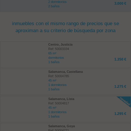
2 dormitorios
3.000 €
2 baños
inmuebles con el mismo rango de precios que se
aproximan a su criterio de búsqueda por zona
Centro, Justicia
Ref: 50003334
65 m²
dormitorios
1.350 €
1 baños
Salamanca, Castellana
Ref: 50004785
45 m²
1 dormitorios
1.275 €
1 baños
Salamanca, Lista
Ref: 50004817
45 m²
1 dormitorios
1.295 €
1 baños
Salamanca, Goya
Ref: 50004771