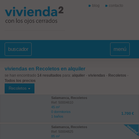
blog
contacto
buscador
menú
viviendas en Recoletos en alquiler
se han encontrado
14 resultados
para:
alquiler
-
viviendas
-
Recoletos
-
Todos los precios
Recoletos
Salamanca, Recoletos
Ref: 50004610
45 m²
0 dormitorios
1.700 €
1 baños
Salamanca, Recoletos
Ref: 50004825
85 m²