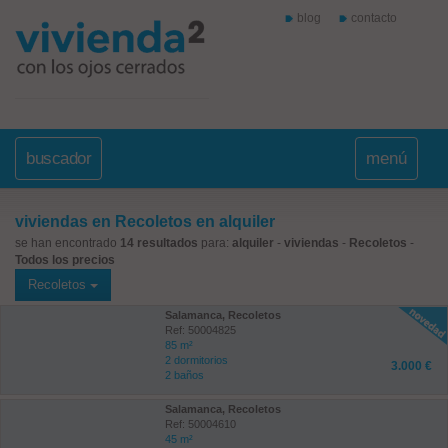
blog
contacto
buscador
menú
viviendas en Recoletos en alquiler
se han encontrado
14 resultados
para:
alquiler
-
viviendas
-
Recoletos
-
Todos los precios
Recoletos
Salamanca, Recoletos
Ref: 50004825
85 m²
2 dormitorios
3.000 €
2 baños
Salamanca, Recoletos
Ref: 50004610
45 m²