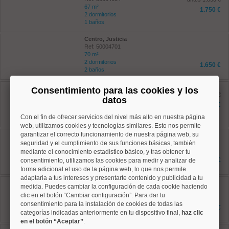
67 m²
1.750 €
2 dormitorios
1 baños
Centro, Justicia
Ref: 50004701
70 m²
2 dormitorios
1.650 €
2 baños
Salamanca, Lista
Consentimiento para las cookies y los
Ref: 50004726
antes 2.950 €
datos
130 m²
2.500 €
2 dormitorios
Con el fin de ofrecer servicios del nivel más alto en nuestra página
2 baños
web, utilizamos cookies y tecnologías similares. Esto nos permite
garantizar el correcto funcionamiento de nuestra página web, su
Salamanca, Goya
Ref: 50004771
seguridad y el cumplimiento de sus funciones básicas, también
130 m²
mediante el conocimiento estadístico básico, y tras obtener tu
2 dormitorios
2.200 €
consentimiento, utilizamos las cookies para medir y analizar de
1 baños
forma adicional el uso de la página web, lo que nos permite
adaptarla a tus intereses y presentarte contenido y publicidad a tu
Salamanca, Goya
medida. Puedes cambiar la configuración de cada cookie haciendo
Ref: 50004772
clic en el botón “Cambiar configuración”. Para dar tu
130 m²
consentimiento para la instalación de cookies de todas las
2 dormitorios
2.200 €
categorías indicadas anteriormente en tu dispositivo final,
1 baños
haz clic
en el botón “Aceptar”
.