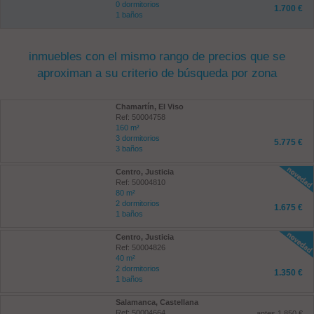
0 dormitorios
1.700 €
1 baños
inmuebles con el mismo rango de precios que se
aproximan a su criterio de búsqueda por zona
Chamartín, El Viso
Ref: 50004758
160 m²
3 dormitorios
5.775 €
3 baños
Centro, Justicia
Ref: 50004810
80 m²
2 dormitorios
1.675 €
1 baños
Centro, Justicia
Ref: 50004826
40 m²
2 dormitorios
1.350 €
1 baños
Salamanca, Castellana
Ref: 50004664
antes 1.850 €