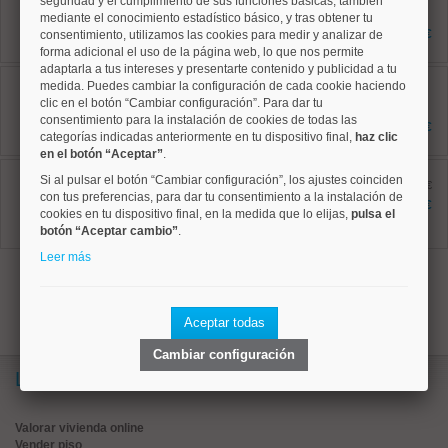
seguridad y el cumplimiento de sus funciones básicas, también
75 m²
mediante el conocimiento estadístico básico, y tras obtener tu
2 dormitorios
3.000 €
consentimiento, utilizamos las cookies para medir y analizar de
1 baños
forma adicional el uso de la página web, lo que nos permite
adaptarla a tus intereses y presentarte contenido y publicidad a tu
Tetuán, Castillejos
medida. Puedes cambiar la configuración de cada cookie haciendo
Ref: 50004801
clic en el botón “Cambiar configuración”. Para dar tu
75 m²
consentimiento para la instalación de cookies de todas las
2 dormitorios
1.650 €
categorías indicadas anteriormente en tu dispositivo final,
1 baños
haz clic
en el botón “Aceptar”
.
Tetuán, Cuatro Caminos
Si al pulsar el botón “Cambiar configuración”, los ajustes coinciden
Ref: 50004781
antes 2.195 €
con tus preferencias, para dar tu consentimiento a la instalación de
85 m²
2.095 €
cookies en tu dispositivo final, en la medida que lo elijas,
pulsa el
3 dormitorios
2 baños
botón “Aceptar cambio”
.
Leer más
1
Aceptar todas
Cambiar configuración
Lo más buscado
Valorar vivienda online
Vender piso