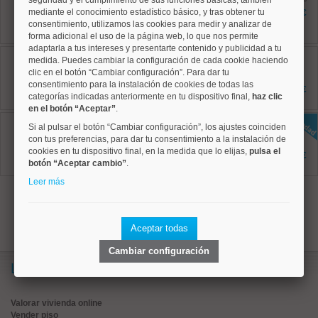
seguridad y el cumplimiento de sus funciones básicas, también
85 m²
mediante el conocimiento estadístico básico, y tras obtener tu
2.095 €
3 dormitorios
consentimiento, utilizamos las cookies para medir y analizar de
2 baños
forma adicional el uso de la página web, lo que nos permite
adaptarla a tus intereses y presentarte contenido y publicidad a tu
Tetuán, Castillejos
medida. Puedes cambiar la configuración de cada cookie haciendo
Ref: 50004801
clic en el botón “Cambiar configuración”. Para dar tu
75 m²
consentimiento para la instalación de cookies de todas las
2 dormitorios
1.650 €
categorías indicadas anteriormente en tu dispositivo final,
1 baños
haz clic
en el botón “Aceptar”
.
Moncloa, Valdezarza
Si al pulsar el botón “Cambiar configuración”, los ajustes coinciden
Ref: 50004828
con tus preferencias, para dar tu consentimiento a la instalación de
90 m²
cookies en tu dispositivo final, en la medida que lo elijas,
pulsa el
2 dormitorios
1.550 €
1 baños
botón “Aceptar cambio”
.
Leer más
1
Aceptar todas
Cambiar configuración
Lo más buscado
Valorar vivienda online
Vender piso