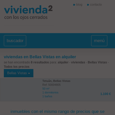
blog
contacto
buscador
menú
viviendas en Bellas Vistas en alquiler
se han encontrado
8 resultados
para:
alquiler
-
viviendas
-
Bellas Vistas
-
Todos los precios
Bellas Vistas
Tetuán, Bellas Vistas
Ref: 50004805
50 m²
1 dormitorios
1.100 €
1 baños
inmuebles con el mismo rango de precios que se