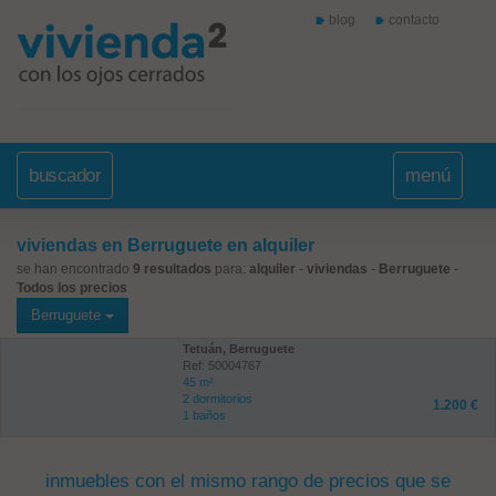
blog
contacto
buscador
menú
viviendas en Berruguete en alquiler
se han encontrado
9 resultados
para:
alquiler
-
viviendas
-
Berruguete
-
Todos los precios
Berruguete
Tetuán, Berruguete
Ref: 50004767
45 m²
2 dormitorios
1.200 €
1 baños
inmuebles con el mismo rango de precios que se