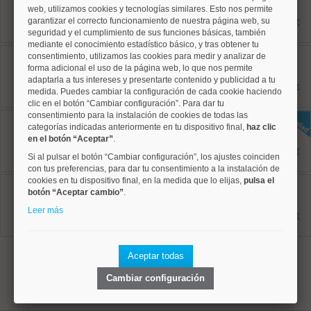
web, utilizamos cookies y tecnologías similares. Esto nos permite
70 m²
1 dormitorios
garantizar el correcto funcionamiento de nuestra página web, su
2.000 €
1 baños
seguridad y el cumplimiento de sus funciones básicas, también
mediante el conocimiento estadístico básico, y tras obtener tu
Tetuán, Cuatro Caminos
consentimiento, utilizamos las cookies para medir y analizar de
Ref: 50004227
forma adicional el uso de la página web, lo que nos permite
75 m²
adaptarla a tus intereses y presentarte contenido y publicidad a tu
2 dormitorios
3.000 €
medida. Puedes cambiar la configuración de cada cookie haciendo
1 baños
clic en el botón “Cambiar configuración”. Para dar tu
consentimiento para la instalación de cookies de todas las
Moncloa, Valdezarza
categorías indicadas anteriormente en tu dispositivo final,
haz clic
Ref: 50004828
90 m²
en el botón “Aceptar”
.
2 dormitorios
1.550 €
Si al pulsar el botón “Cambiar configuración”, los ajustes coinciden
1 baños
con tus preferencias, para dar tu consentimiento a la instalación de
cookies en tu dispositivo final, en la medida que lo elijas,
pulsa el
Chamberí, Ríos Rosas
botón “Aceptar cambio”
Ref: 50004795
.
45 m²
Leer más
1 dormitorios
1.195 €
2 baños
1
Aceptar todas
Cambiar configuración