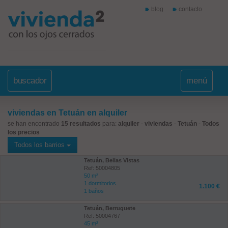
blog
contacto
buscador
menú
viviendas en Tetuán en alquiler
se han encontrado
15 resultados
para:
alquiler
-
viviendas
-
Tetuán
-
Todos
los precios
Todos los barrios
Tetuán, Bellas Vistas
Ref: 50004805
50 m²
1 dormitorios
1.100 €
1 baños
Tetuán, Berruguete
Ref: 50004767
45 m²