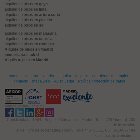
alquiler de pisos en
goya
alquiler de pisos en
lista
alquiler de pisos en
arturo soria
alquiler de pisos en
palacio
alquiler de pisos en
sol
alquiler de pisos en
malasaña
alquiler de pisos en
estrella
alquiler de pisos en
trafalgar
Alquiler de pisos en Madrid
inmobiliaria madrid
Alquila tu piso en Madrid
somos
comprar
vender
alquilar
localízanos
ofertas de empleo
contacto
mapa web
Aviso Legal
Política protección de datos
canales vivienda2 en la red
Constituida en 1984 - Registro Mercantil de Madrid, Tomo 726 General, 705
de la sección
3ª del libro de sociedades, Folio 8, Hoja nº 67336-1. C.I.F. A78-077484
diseño web: websdirect