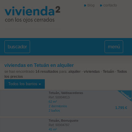
blog
contacto
buscador
menú
viviendas en Tetuán en alquiler
se han encontrado
14 resultados
para:
alquiler
-
viviendas
-
Tetuán
-
Todos
los precios
Todos los barrios
Tetuán, Valdeacederas
Ref: 50004813
62 m²
2 dormitorios
1.795 €
2 baños
Tetuán, Berruguete
Ref: 50004767
45 m²