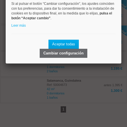
Chamartín, Ciudad Jardín
Si al pulsar el botón “Cambiar configuración”, los ajustes coinciden
Ref: 50004808
con tus preferencias, para dar tu consentimiento a la instalación de
200 m²
cookies en tu dispositivo final, en la medida que lo elijas,
pulsa el
4 dormitorios
3.480 €
botón “Aceptar cambio”
.
3 baños
Leer más
Chamberí, Vallehermoso
Ref: 50004824
35 m²
1 dormitorios
1.025 €
Aceptar todas
1 baños
Cambiar configuración
Chamberí, Ríos Rosas
Ref: 50004795
45 m²
1 dormitorios
1.195 €
2 baños
Salamanca, Guindalera
Ref: 50004673
antes 1.395 €
42 m²
1.300 €
0 dormitorios
1 baños
1