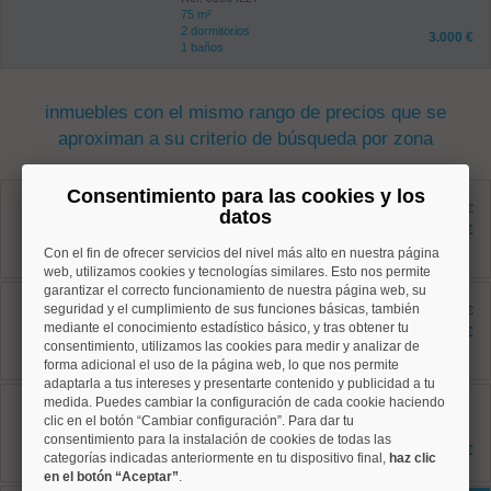
75 m²
2 dormitorios
3.000 €
1 baños
inmuebles con el mismo rango de precios que se
aproximan a su criterio de búsqueda por zona
Chamartín, Ciudad Jardín
Consentimiento para las cookies y los
Ref: 50004558
antes 2.800 €
datos
101 m²
2.400 €
2 dormitorios
Con el fin de ofrecer servicios del nivel más alto en nuestra página
2 baños
web, utilizamos cookies y tecnologías similares. Esto nos permite
garantizar el correcto funcionamiento de nuestra página web, su
Chamartín, Hispanoamerica
seguridad y el cumplimiento de sus funciones básicas, también
Ref: 50004678
antes 1.950 €
90 m²
mediante el conocimiento estadístico básico, y tras obtener tu
1.850 €
2 dormitorios
consentimiento, utilizamos las cookies para medir y analizar de
2 baños
forma adicional el uso de la página web, lo que nos permite
adaptarla a tus intereses y presentarte contenido y publicidad a tu
Chamartín, El Viso
medida. Puedes cambiar la configuración de cada cookie haciendo
Ref: 50004758
clic en el botón “Cambiar configuración”. Para dar tu
160 m²
consentimiento para la instalación de cookies de todas las
3 dormitorios
5.775 €
categorías indicadas anteriormente en tu dispositivo final,
haz clic
3 baños
en el botón “Aceptar”
.