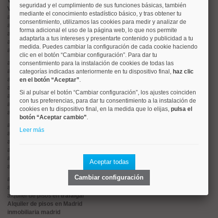
Valorar vivienda online
seguridad y el cumplimiento de sus funciones básicas, también
Vender piso
mediante el conocimiento estadístico básico, y tras obtener tu
alquiler de pisos en
centro
consentimiento, utilizamos las cookies para medir y analizar de
alquiler de pisos en
chamartín
forma adicional el uso de la página web, lo que nos permite
alquiler de pisos en
chamberí
adaptarla a tus intereses y presentarte contenido y publicidad a tu
alquiler de pisos en
ciudad lineal
medida. Puedes cambiar la configuración de cada cookie haciendo
alquiler de pisos en
moncloa
clic en el botón “Cambiar configuración”. Para dar tu
alquiler de pisos en
salamanca
consentimiento para la instalación de cookies de todas las
alquiler de pisos en
tetuán
categorías indicadas anteriormente en tu dispositivo final,
haz clic
alquiler de pisos en
rios rosas
en el botón “Aceptar”
.
alquiler de pisos en
argüelles
Si al pulsar el botón “Cambiar configuración”, los ajustes coinciden
alquiler de pisos en
cuatro caminos
con tus preferencias, para dar tu consentimiento a la instalación de
alquiler de pisos en
el viso
cookies en tu dispositivo final, en la medida que lo elijas,
pulsa el
alquiler de pisos en
retiro
botón “Aceptar cambio”
.
alquiler de pisos en
hispanoamerica
Leer más
alquiler de pisos en
goya
alquiler de pisos en
lista
alquiler de pisos en
arturo soria
alquiler de pisos en
palacio
Aceptar todas
alquiler de pisos en
sol
Cambiar configuración
alquiler de pisos en
malasaña
alquiler de pisos en
estrella
alquiler de pisos en
trafalgar
Alquiler de pisos en Madrid
inmobiliaria madrid