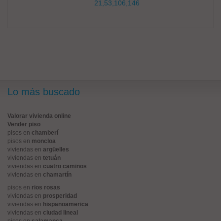
21,53,106,146
Lo más buscado
Valorar vivienda online
Vender piso
pisos en
chamberí
pisos en
moncloa
viviendas en
argüelles
viviendas en
tetuán
viviendas en
cuatro caminos
viviendas en
chamartín
pisos en
rios rosas
viviendas en
prosperidad
viviendas en
hispanoamerica
viviendas en
ciudad lineal
pisos en
salamanca