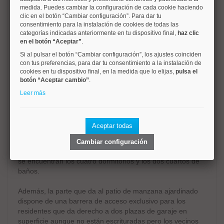
Una propiedad verdaderamente difícil de encontrar en
medida. Puedes cambiar la configuración de cada cookie haciendo
Madrid: luminosa, con carácter, con estructura sólida y
clic en el botón “Cambiar configuración”. Para dar tu
enormes posibilidades de reinterpretación arquitectónica
consentimiento para la instalación de cookies de todas las
para crear una vivienda exclusiva y totalmente
categorías indicadas anteriormente en tu dispositivo final,
haz clic
personalizada.
en el botón “Aceptar”
.
Si al pulsar el botón “Cambiar configuración”, los ajustes coinciden
La vivienda se distribuye en tres plantas:
con tus preferencias, para dar tu consentimiento a la instalación de
-planta sótano: zona de garajes y espacios auxiliares,
cookies en tu dispositivo final, en la medida que lo elijas,
pulsa el
botón “Aceptar cambio”
.
almacenes, cuarto de baño y caldera de calefacción,
despachos y almacenes, con acceso desde el patio de
Leer más
manzana.
-planta principal: elevada sobre el nivel de calle, que está
en cuesta,con acceso mediante una pequeña escalera
Aceptar todas
desde la verja de entrada; en esta planta se sitúan las
principales estancias de día.
Cambiar configuración
-planta primera: destinada a la zona de descanso donde
se encuentran los cuatro dormitorios y los dos cuartos de
baños.
Además, la parte que da al patio de manzana ajardinado
dispone de una barrera de acceso exclusivo para los
residentes que da derecho a dos plazas de garaje en
superficie aunque no están escrituradas pero los vecinos