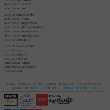
viviendas en
centro
viviendas en
sol
pisos en
ciudad jardín
viviendas en
retiro
viviendas en
arganzuela
viviendas en
alonso martinez
viviendas en
arturo soria
viviendas en
embajadores
pisos en
guindalera
pisos en
nueva españa
pisos en
goya
pisos en
almagro
pisos en
pacífico
inmobiliaria madrid
Venta viviendas madrid
pisos madrid
somos
comprar
vender
alquilar
localízanos
ofertas de empleo
contacto
mapa web
Aviso Legal
Política protección de datos
canales vivienda2 en la red