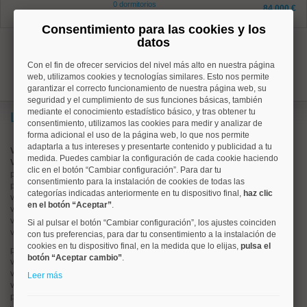
0 dormitorios
84.000 €
0 baños
Consentimiento para las cookies y los
datos
1
Con el fin de ofrecer servicios del nivel más alto en nuestra página
web, utilizamos cookies y tecnologías similares. Esto nos permite
garantizar el correcto funcionamiento de nuestra página web, su
seguridad y el cumplimiento de sus funciones básicas, también
mediante el conocimiento estadístico básico, y tras obtener tu
Lo más buscado
consentimiento, utilizamos las cookies para medir y analizar de
forma adicional el uso de la página web, lo que nos permite
adaptarla a tus intereses y presentarte contenido y publicidad a tu
Valorar vivienda online
medida. Puedes cambiar la configuración de cada cookie haciendo
Vender piso
clic en el botón “Cambiar configuración”. Para dar tu
pisos en
chamberí
consentimiento para la instalación de cookies de todas las
pisos en
moncloa
categorías indicadas anteriormente en tu dispositivo final,
haz clic
viviendas en
argüelles
en el botón “Aceptar”
.
viviendas en
tetuán
viviendas en
cuatro caminos
Si al pulsar el botón “Cambiar configuración”, los ajustes coinciden
viviendas en
chamartín
con tus preferencias, para dar tu consentimiento a la instalación de
cookies en tu dispositivo final, en la medida que lo elijas,
pulsa el
pisos en
rios rosas
botón “Aceptar cambio”
.
viviendas en
prosperidad
viviendas en
hispanoamerica
Leer más
viviendas en
ciudad lineal
pisos en
salamanca