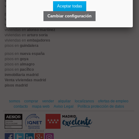
viviendas en
centro
viviendas en
sol
Aceptar todas
pisos en
ciudad jardín
Cambiar configuración
viviendas en
retiro
viviendas en
arganzuela
viviendas en
alonso martinez
viviendas en
arturo soria
viviendas en
embajadores
pisos en
guindalera
pisos en
nueva españa
pisos en
goya
pisos en
almagro
pisos en
pacífico
inmobiliaria madrid
Venta viviendas madrid
pisos madrid
somos
comprar
vender
alquilar
localízanos
ofertas de empleo
contacto
mapa web
Aviso Legal
Política protección de datos
canales vivienda2 en la red