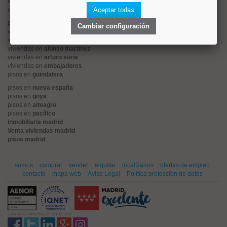
viviendas en
centro
viviendas en
sol
Aceptar todas
pisos en
ciudad jardín
Cambiar configuración
viviendas en
retiro
viviendas en
arganzuela
viviendas en
alonso martinez
viviendas en
arturo soria
viviendas en
embajadores
pisos en
guindalera
pisos en
nueva españa
pisos en
goya
pisos en
almagro
pisos en
pacífico
inmobiliaria madrid
Venta viviendas madrid
pisos madrid
somos
comprar
vender
alquilar
localízanos
ofertas de empleo
contacto
mapa web
Aviso Legal
Política protección de datos
canales vivienda2 en la red