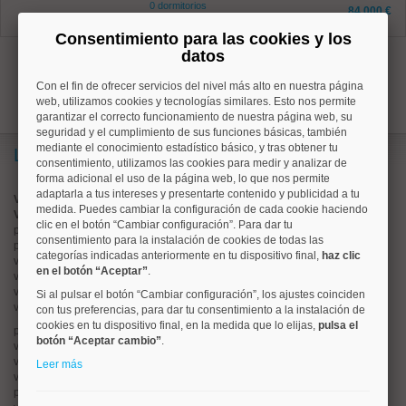
0 dormitorios
84.000 €
0 baños
Consentimiento para las cookies y los
datos
1
Con el fin de ofrecer servicios del nivel más alto en nuestra página
web, utilizamos cookies y tecnologías similares. Esto nos permite
garantizar el correcto funcionamiento de nuestra página web, su
seguridad y el cumplimiento de sus funciones básicas, también
mediante el conocimiento estadístico básico, y tras obtener tu
Lo más buscado
consentimiento, utilizamos las cookies para medir y analizar de
forma adicional el uso de la página web, lo que nos permite
adaptarla a tus intereses y presentarte contenido y publicidad a tu
Valorar vivienda online
medida. Puedes cambiar la configuración de cada cookie haciendo
Vender piso
clic en el botón “Cambiar configuración”. Para dar tu
pisos en
chamberí
consentimiento para la instalación de cookies de todas las
pisos en
moncloa
categorías indicadas anteriormente en tu dispositivo final,
haz clic
viviendas en
argüelles
en el botón “Aceptar”
.
viviendas en
tetuán
viviendas en
cuatro caminos
Si al pulsar el botón “Cambiar configuración”, los ajustes coinciden
viviendas en
chamartín
con tus preferencias, para dar tu consentimiento a la instalación de
cookies en tu dispositivo final, en la medida que lo elijas,
pulsa el
pisos en
rios rosas
botón “Aceptar cambio”
.
viviendas en
prosperidad
viviendas en
hispanoamerica
Leer más
viviendas en
ciudad lineal
pisos en
salamanca