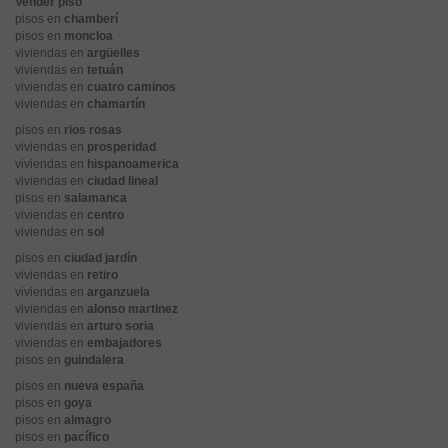
Vender piso
pisos en
chamberí
pisos en
moncloa
viviendas en
argüelles
viviendas en
tetuán
viviendas en
cuatro caminos
viviendas en
chamartín
pisos en
rios rosas
viviendas en
prosperidad
viviendas en
hispanoamerica
viviendas en
ciudad lineal
pisos en
salamanca
viviendas en
centro
viviendas en
sol
pisos en
ciudad jardín
viviendas en
retiro
viviendas en
arganzuela
viviendas en
alonso martinez
viviendas en
arturo soria
viviendas en
embajadores
pisos en
guindalera
pisos en
nueva españa
pisos en
goya
pisos en
almagro
pisos en
pacífico