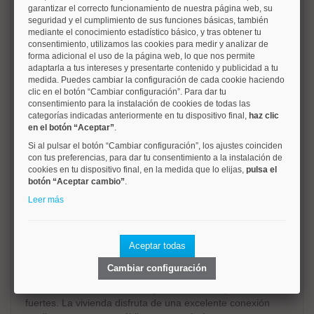
las zonas con mayor proyección de Madrid como para
garantizar el correcto funcionamiento de nuestra página web, su
seguridad y el cumplimiento de sus funciones básicas, también
inversores que deseen adquirir un inmueble en un enclave
mediante el conocimiento estadístico básico, y tras obtener tu
con una elevada demanda y un gran potencial de
consentimiento, utilizamos las cookies para medir y analizar de
rentabilidad.
forma adicional el uso de la página web, lo que nos permite
adaptarla a tus intereses y presentarte contenido y publicidad a tu
Uno de los grandes atractivos de la vivienda es, sin duda,
medida. Puedes cambiar la configuración de cada cookie haciendo
clic en el botón “Cambiar configuración”. Para dar tu
su excepcional ubicación. A escasos metros de la Gran
consentimiento para la instalación de cookies de todas las
Vía, Callao, la Plaza de España, la Puerta del Sol y la Plaza
categorías indicadas anteriormente en tu dispositivo final,
haz clic
Mayor, permite disfrutar caminando de algunos de los
en el botón “Aceptar”
.
lugares más emblemáticos de la ciudad. Vivir aquí significa
Si al pulsar el botón “Cambiar configuración”, los ajustes coinciden
tener al alcance una oferta inigualable de restaurantes,
con tus preferencias, para dar tu consentimiento a la instalación de
cafeterías, teatros, cines, hoteles, galerías de arte,
cookies en tu dispositivo final, en la medida que lo elijas,
pulsa el
gimnasios, supermercados, farmacias, centros médicos,
botón “Aceptar cambio”
.
entidades bancarias y todo tipo de comercios, tanto
Leer más
tradicionales como de las principales firmas nacionales e
internacionales. El entorno ofrece además una intensa
actividad cultural y gastronómica durante todo el año,
Aceptar todas
convirtiendo la zona en una de las más dinámicas y
atractivas de Madrid.
Cambiar configuración
Las comunicaciones constituyen otro de sus puntos
fuertes. La vivienda disfruta de una excelente conexión