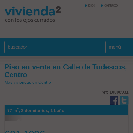
blog
contacto
buscador
menú
Piso en venta en Calle de Tudescos,
Centro
Más viviendas en Centro
ref: 10008931
2
77 m
,
2 dormitorios,
1 baño