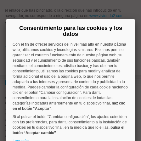
el enlace que has pinchado, o la dirección que has introducido en tu
navegador, no corresponde a ninguna página en
www.vivienda2.com
Esto puede haber ocurrido porque:
Consentimiento para las cookies y los
has pinchado un enlace antiguo que hoy no corresponde a ningún
datos
anuncio en www.vivienda2.com
Con el fin de ofrecer servicios del nivel más alto en nuestra página
prueba a buscar lo que quieres desde la página de inicio de vivienda2.com
web, utilizamos cookies y tecnologías similares. Esto nos permite
garantizar el correcto funcionamiento de nuestra página web, su
seguridad y el cumplimiento de sus funciones básicas, también
mediante el conocimiento estadístico básico, y tras obtener tu
consentimiento, utilizamos las cookies para medir y analizar de
forma adicional el uso de la página web, lo que nos permite
Lo más buscado
adaptarla a tus intereses y presentarte contenido y publicidad a tu
medida. Puedes cambiar la configuración de cada cookie haciendo
clic en el botón “Cambiar configuración”. Para dar tu
Valorar vivienda online
consentimiento para la instalación de cookies de todas las
Vender piso
categorías indicadas anteriormente en tu dispositivo final,
haz clic
pisos en
en el botón “Aceptar”
chamberí
.
pisos en
moncloa
Si al pulsar el botón “Cambiar configuración”, los ajustes coinciden
viviendas en
argüelles
con tus preferencias, para dar tu consentimiento a la instalación de
viviendas en
tetuán
cookies en tu dispositivo final, en la medida que lo elijas,
pulsa el
viviendas en
cuatro caminos
botón “Aceptar cambio”
.
viviendas en
chamartín