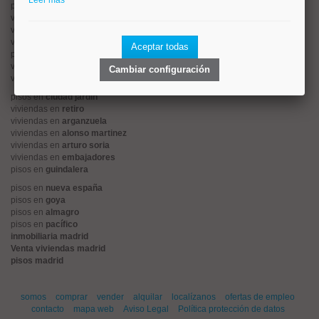
Leer más
pisos en
rios rosas
viviendas en
prosperidad
viviendas en
hispanoamerica
viviendas en
ciudad lineal
Aceptar todas
pisos en
salamanca
viviendas en
centro
Cambiar configuración
viviendas en
sol
pisos en
ciudad jardín
viviendas en
retiro
viviendas en
arganzuela
viviendas en
alonso martinez
viviendas en
arturo soria
viviendas en
embajadores
pisos en
guindalera
pisos en
nueva españa
pisos en
goya
pisos en
almagro
pisos en
pacífico
inmobiliaria madrid
Venta viviendas madrid
pisos madrid
somos
comprar
vender
alquilar
localízanos
ofertas de empleo
contacto
mapa web
Aviso Legal
Política protección de datos