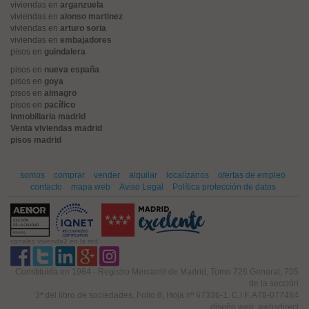
viviendas en
arganzuela
viviendas en
alonso martinez
viviendas en
arturo soria
viviendas en
embajadores
pisos en
guindalera
pisos en
nueva españa
pisos en
goya
pisos en
almagro
pisos en
pacífico
inmobiliaria madrid
Venta viviendas madrid
pisos madrid
somos
comprar
vender
alquilar
localízanos
ofertas de empleo
contacto
mapa web
Aviso Legal
Política protección de datos
canales vivienda2 en la red
Constituida en 1984 - Registro Mercantil de Madrid, Tomo 726 General, 705
de la sección
3ª del libro de sociedades, Folio 8, Hoja nº 67336-1. C.I.F. A78-077484
diseño web: websdirect