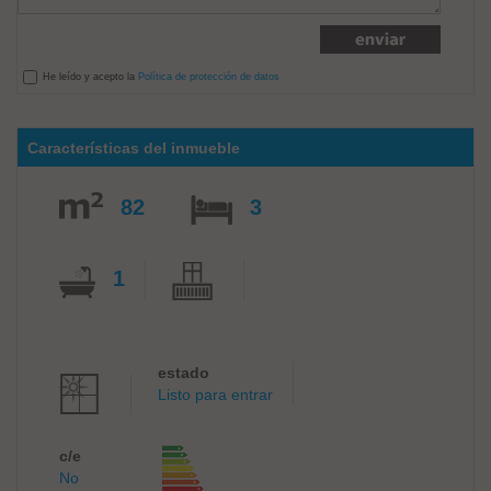
He leído y acepto la
Política de protección de datos
Características del inmueble
82
3
1
estado
Listo para entrar
c/e
No