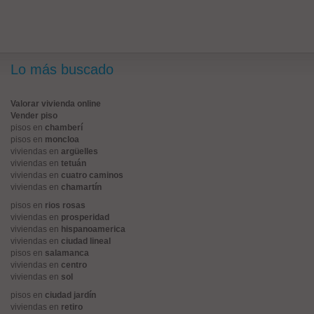
Lo más buscado
Valorar vivienda online
Vender piso
pisos en
chamberí
pisos en
moncloa
viviendas en
argüelles
viviendas en
tetuán
viviendas en
cuatro caminos
viviendas en
chamartín
pisos en
rios rosas
viviendas en
prosperidad
viviendas en
hispanoamerica
viviendas en
ciudad lineal
pisos en
salamanca
viviendas en
centro
viviendas en
sol
pisos en
ciudad jardín
viviendas en
retiro