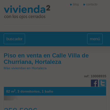
blog
contacto
buscador
menú
Piso en venta en Calle Villa de
Churriana, Hortaleza
Más viviendas en Hortaleza
ref: 10008935
2
82 m
,
3 dormitorios,
1 baño