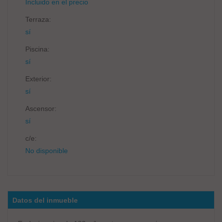
Incluido en el precio
Terraza:
sí
Piscina:
sí
Exterior:
sí
Ascensor:
sí
c/e:
No disponible
Datos del inmueble