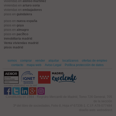
viviendas en
alonso martinez
viviendas en
arturo soria
viviendas en
embajadores
pisos en
guindalera
pisos en
nueva españa
pisos en
goya
pisos en
almagro
pisos en
pacífico
inmobiliaria madrid
Venta viviendas madrid
pisos madrid
somos
comprar
vender
alquilar
localízanos
ofertas de empleo
contacto
mapa web
Aviso Legal
Política protección de datos
canales vivienda2 en la red
Constituida en 1984 - Registro Mercantil de Madrid, Tomo 726 General, 705
de la sección
3ª del libro de sociedades, Folio 8, Hoja nº 67336-1. C.I.F. A78-077484
diseño web: websdirect