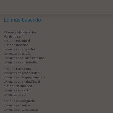
Lo más buscado
Valorar vivienda online
Vender piso
pisos en
chamberí
pisos en
moncloa
viviendas en
argüelles
viviendas en
tetuán
viviendas en
cuatro caminos
viviendas en
chamartín
pisos en
rios rosas
viviendas en
prosperidad
viviendas en
hispanoamerica
viviendas en
ciudad lineal
pisos en
salamanca
viviendas en
centro
viviendas en
sol
pisos en
ciudad jardín
viviendas en
retiro
viviendas en
arganzuela