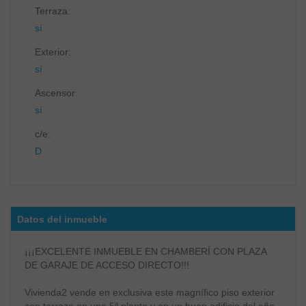
Terraza:
sí
Exterior:
sí
Ascensor:
sí
c/e:
D
Datos del inmueble
¡¡¡EXCELENTE INMUEBLE EN CHAMBERÍ CON PLAZA
DE GARAJE DE ACCESO DIRECTO!!!
Vivienda2 vende en exclusiva este magnífico piso exterior
con terraza en una 5ª planta y en un buen edificio del año