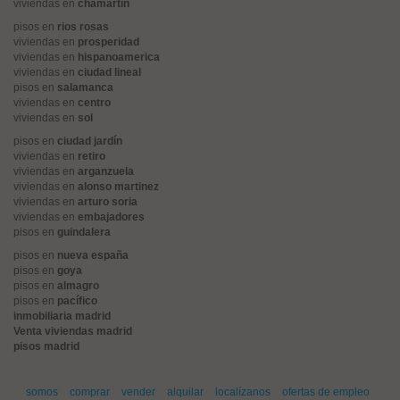
viviendas en
chamartín
pisos en
rios rosas
viviendas en
prosperidad
viviendas en
hispanoamerica
viviendas en
ciudad lineal
pisos en
salamanca
viviendas en
centro
viviendas en
sol
pisos en
ciudad jardín
viviendas en
retiro
viviendas en
arganzuela
viviendas en
alonso martinez
viviendas en
arturo soria
viviendas en
embajadores
pisos en
guindalera
pisos en
nueva españa
pisos en
goya
pisos en
almagro
pisos en
pacífico
inmobiliaria madrid
Venta viviendas madrid
pisos madrid
somos
comprar
vender
alquilar
localízanos
ofertas de empleo