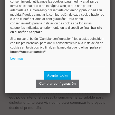
consentimiento, utilizamos las cookies para medir y analizar de
aproximadamente junto a la puerta del Retiro te va a
forma adicional el uso de la página web, lo que nos permite
sorprender porque rompe con todo lo convencional.
adaptarla a tus intereses y presentarte contenido y publicidad a tu
medida. Puedes cambiar la configuración de cada cookie haciendo
clic en el botón “Cambiar configuración”. Para dar tu
Situado en planta sótano pero exterior, sorprende por sus
consentimiento para la instalación de cookies de todas las
techos altos y una luminosidad poco habitual que crea un
categorías indicadas anteriormente en tu dispositivo final,
haz clic
ambiente acogedor y muy especial y una atmósfera que
en el botón “Aceptar”
.
invita a crear, vivir y disfrutar.
Si al pulsar el botón “Cambiar configuración”, los ajustes coinciden
con tus preferencias, para dar tu consentimiento a la instalación de
Edificio señorial del año 1914 dispone de servicio de
cookies en tu dispositivo final, en la medida que lo elijas,
pulsa el
portería y calefacción central; consta de dos dormitorios,
botón “Aceptar cambio”
.
uno de ellos, con un espacio de almacenaje en el techo al
Leer más
que se accede mediante una trampilla con escalera, cocina
con zona de comer a diario, cuarto de baño, ventanas que
hacen esquina con la calle de Lope de Rueda con
Aceptar todas
persianas motorizadas por comodidad y un amplio espacio
destinado a la zona de salón comedor.
Cambiar configuración
Reformado hace unos años con mucho gusto por un
equipo de interioristas resulta sumamente agradable para
disfrutarlo tanto para vivir como para comenzar tu proyecto
desde el primer día.