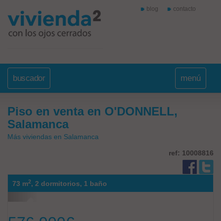
blog
contacto
buscador
menú
Piso en venta en O'DONNELL,
Salamanca
Más viviendas en Salamanca
ref: 10008816
2
73 m
,
2 dormitorios,
1 baño