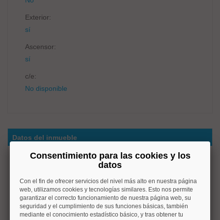
Exterior:
sí
Ascensor:
sí
c/e:
No disponible
Datos del inmueble
Consentimiento para las cookies y los
OPORTUNIDAD ÚNICA JUNTO AL RETIRO
datos
Vivienda2 vende en exclusiva este espacio singular con
Con el fin de ofrecer servicios del nivel más alto en nuestra página
encanto y muchas posibilidades.
web, utilizamos cookies y tecnologías similares. Esto nos permite
garantizar el correcto funcionamiento de nuestra página web, su
seguridad y el cumplimiento de sus funciones básicas, también
¿ Buscas algo diferente en una ubicación Premium de la
mediante el conocimiento estadístico básico, y tras obtener tu
capital? Este espacio único de unos 75 m²