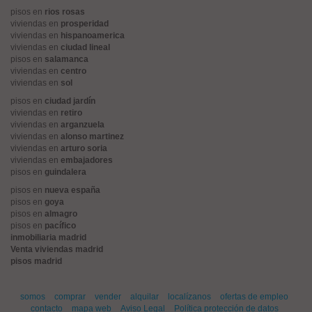
pisos en
rios rosas
viviendas en
prosperidad
viviendas en
hispanoamerica
viviendas en
ciudad lineal
pisos en
salamanca
viviendas en
centro
viviendas en
sol
pisos en
ciudad jardín
viviendas en
retiro
viviendas en
arganzuela
viviendas en
alonso martinez
viviendas en
arturo soria
viviendas en
embajadores
pisos en
guindalera
pisos en
nueva españa
pisos en
goya
pisos en
almagro
pisos en
pacífico
inmobiliaria madrid
Venta viviendas madrid
pisos madrid
somos
comprar
vender
alquilar
localízanos
ofertas de empleo
contacto
mapa web
Aviso Legal
Política protección de datos