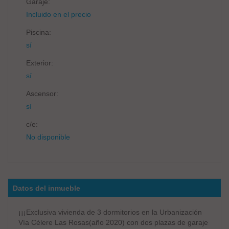
Garaje:
Incluido en el precio
Piscina:
sí
Exterior:
sí
Ascensor:
sí
c/e:
No disponible
Datos del inmueble
¡¡¡Exclusiva vivienda de 3 dormitorios en la Urbanización
Vía Célere Las Rosas(año 2020) con dos plazas de garaje