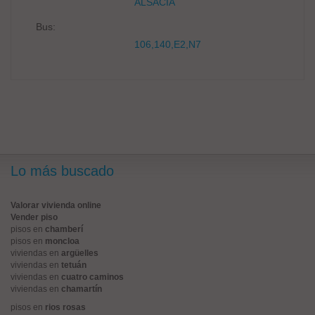
ALSACIA
Bus:
106,140,E2,N7
Lo más buscado
Valorar vivienda online
Vender piso
pisos en
chamberí
pisos en
moncloa
viviendas en
argüelles
viviendas en
tetuán
viviendas en
cuatro caminos
viviendas en
chamartín
pisos en
rios rosas