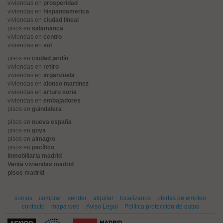
viviendas en
prosperidad
viviendas en
hispanoamerica
viviendas en
ciudad lineal
pisos en
salamanca
viviendas en
centro
viviendas en
sol
pisos en
ciudad jardín
viviendas en
retiro
viviendas en
arganzuela
viviendas en
alonso martinez
viviendas en
arturo soria
viviendas en
embajadores
pisos en
guindalera
pisos en
nueva españa
pisos en
goya
pisos en
almagro
pisos en
pacífico
inmobiliaria madrid
Venta viviendas madrid
pisos madrid
somos
comprar
vender
alquilar
localízanos
ofertas de empleo
contacto
mapa web
Aviso Legal
Política protección de datos