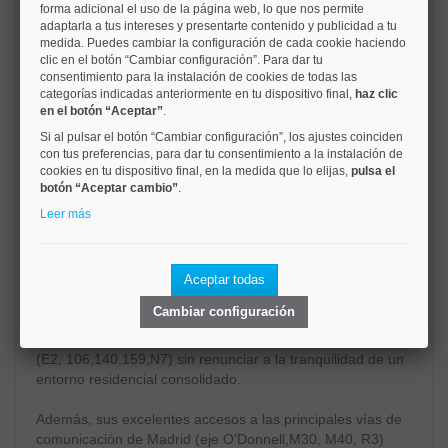
forma adicional el uso de la página web, lo que nos permite
Además, cuenta con muchos extras tales como
adaptarla a tus intereses y presentarte contenido y publicidad a tu
mosquiteras, persianas motorizadas, toldos eléctricos,
medida. Puedes cambiar la configuración de cada cookie haciendo
excelente aislamiento térmico y acústico, y acabados de
clic en el botón “Cambiar configuración”. Para dar tu
consentimiento para la instalación de cookies de todas las
alta calidad.
categorías indicadas anteriormente en tu dispositivo final,
haz clic
en el botón “Aceptar”
.
Incluye 2 amplias plazas de garaje y un gran trastero
Si al pulsar el botón “Cambiar configuración”, los ajustes coinciden
totalmente acondicionado para optimizar el espacio.
con tus preferencias, para dar tu consentimiento a la instalación de
cookies en tu dispositivo final, en la medida que lo elijas,
pulsa el
La exclusiva urbanización ofrece vigilancia y control de
botón “Aceptar cambio”
.
acceso 24 horas, piscinas de agua salada, gimnasio, sala
Leer más
gourmet, cine privado, sala de juegos, zonas infantiles
espacios de estudio y Guest House para invitados.
La ubicación es igualmente privilegiada. Frente al Centro
Aceptar todas
Comercial Las Rosas y a escasos metros de la estación de
Cambiar configuración
Metro Alsacia (línea 2), permite disfrutar de todos los
servicios, comercios, colegios y conexiones de transporte
(E2, 106,140,159,N7) sin renunciar a la tranquilidad de un
entorno residencial consolidado.
Además, sus excelentes accesos a las principales vías de
comunicación de Madrid (eje O'Donnell,M30, M40, R3)