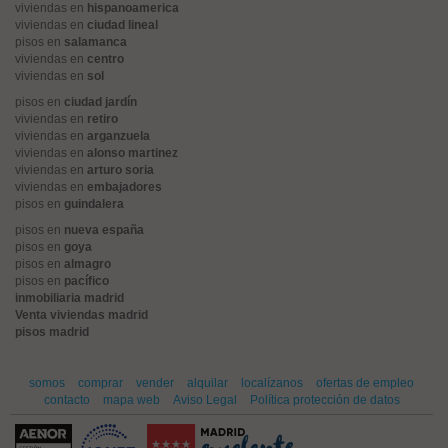
viviendas en
hispanoamerica
viviendas en
ciudad lineal
pisos en
salamanca
viviendas en
centro
viviendas en
sol
pisos en
ciudad jardín
viviendas en
retiro
viviendas en
arganzuela
viviendas en
alonso martinez
viviendas en
arturo soria
viviendas en
embajadores
pisos en
guindalera
pisos en
nueva españa
pisos en
goya
pisos en
almagro
pisos en
pacífico
inmobiliaria madrid
Venta viviendas madrid
pisos madrid
somos
comprar
vender
alquilar
localízanos
ofertas de empleo
contacto
mapa web
Aviso Legal
Política protección de datos