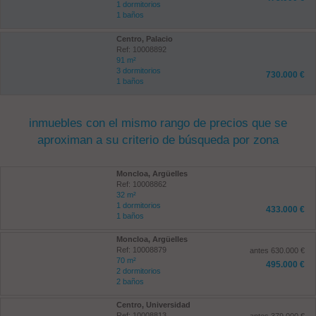
1 dormitorios
1 baños
Centro, Palacio
Ref: 10008892
91 m²
3 dormitorios
730.000 €
1 baños
inmuebles con el mismo rango de precios que se
aproximan a su criterio de búsqueda por zona
Moncloa, Argüelles
Ref: 10008862
32 m²
1 dormitorios
433.000 €
1 baños
Moncloa, Argüelles
Ref: 10008879
antes 630.000 €
70 m²
495.000 €
2 dormitorios
2 baños
Centro, Universidad
Ref: 10008813