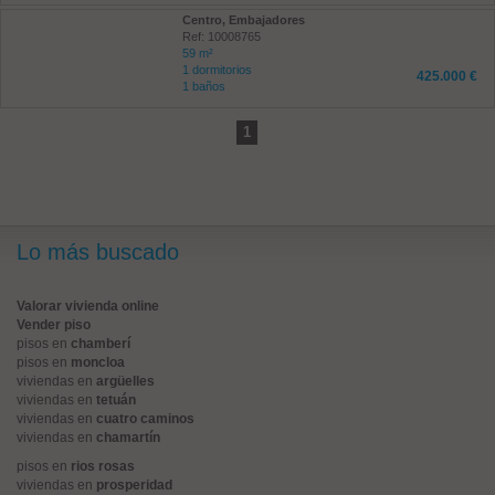
Centro, Embajadores
Ref: 10008765
59 m²
1 dormitorios
425.000 €
1 baños
1
Lo más buscado
Valorar vivienda online
Vender piso
pisos en
chamberí
pisos en
moncloa
viviendas en
argüelles
viviendas en
tetuán
viviendas en
cuatro caminos
viviendas en
chamartín
pisos en
rios rosas
viviendas en
prosperidad