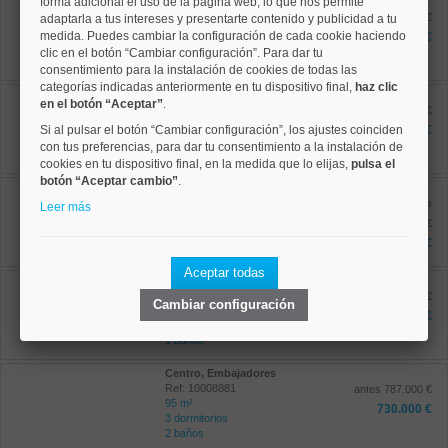
forma adicional el uso de la página web, lo que nos permite
Centro, Universidad
Ref: 10008931
antes 632.000 €
adaptarla a tus intereses y presentarte contenido y publicidad a tu
77 m²
medida. Puedes cambiar la configuración de cada cookie haciendo
601.100 €
2 dormitorios
clic en el botón “Cambiar configuración”. Para dar tu
1 baños
consentimiento para la instalación de cookies de todas las
categorías indicadas anteriormente en tu dispositivo final,
haz clic
Centro, Sol
en el botón “Aceptar”
.
Ref: 10008802
antes 469.000 €
46 m²
Si al pulsar el botón “Cambiar configuración”, los ajustes coinciden
361.000 €
3 dormitorios
con tus preferencias, para dar tu consentimiento a la instalación de
1 baños
cookies en tu dispositivo final, en la medida que lo elijas,
pulsa el
botón “Aceptar cambio”
.
Centro, Justicia
Ref: 10008814
antes
Leer más
221 m²
1.969.000 €
6 dormitorios
1.650.000 €
2 baños
Aceptar todas
Centro, Justicia
Ref: 10008796
antes 369.000 €
Cambiar configuración
34 m²
302.300 €
1 dormitorios
1 baños
Centro, Embajadores
Ref: 10008881
antes 787.000 €
95 m²
730.000 €
3 dormitorios
2 baños