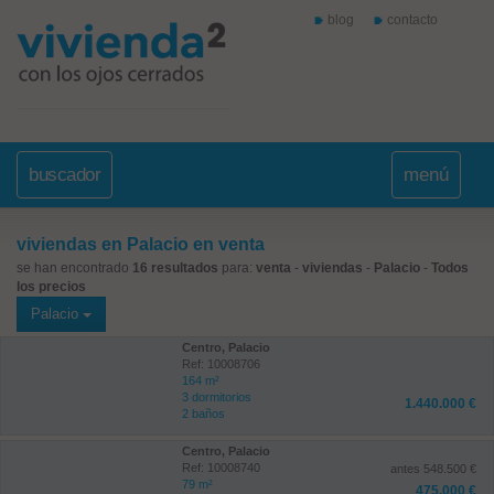
blog
contacto
buscador
menú
viviendas en Palacio en venta
se han encontrado
16 resultados
para:
venta
-
viviendas
-
Palacio
-
Todos
los precios
Palacio
Centro, Palacio
Ref: 10008706
164 m²
3 dormitorios
1.440.000 €
2 baños
Centro, Palacio
Ref: 10008740
antes 548.500 €
79 m²
475.000 €