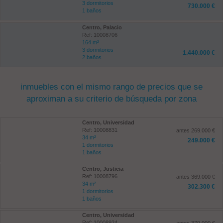
3 dormitorios
730.000 €
1 baños
Centro, Palacio
Ref: 10008706
164 m²
3 dormitorios
1.440.000 €
2 baños
inmuebles con el mismo rango de precios que se
aproximan a su criterio de búsqueda por zona
Centro, Universidad
Ref: 10008831
antes 269.000 €
34 m²
249.000 €
1 dormitorios
1 baños
Centro, Justicia
Ref: 10008796
antes 369.000 €
34 m²
302.300 €
1 dormitorios
1 baños
Centro, Universidad
Ref: 10008924