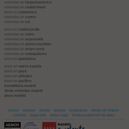
viviendas en
hispanoamerica
viviendas en
ciudad lineal
pisos en
salamanca
viviendas en
centro
viviendas en
sol
pisos en
ciudad jardín
viviendas en
retiro
viviendas en
arganzuela
viviendas en
alonso martinez
viviendas en
arturo soria
viviendas en
embajadores
pisos en
guindalera
pisos en
nueva españa
pisos en
goya
pisos en
almagro
pisos en
pacífico
inmobiliaria madrid
Venta viviendas madrid
pisos madrid
somos
comprar
vender
alquilar
localízanos
ofertas de empleo
contacto
mapa web
Aviso Legal
Política protección de datos