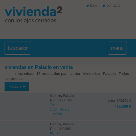
blog
contacto
buscador
menú
viviendas en Palacio en venta
se han encontrado
16 resultados
para:
venta
-
viviendas
-
Palacio
-
Todos
los precios
Palacio
Centro, Palacio
Ref: 10008740
antes 548.500 €
79 m²
475.000 €
1 dormitorios
1 baños
Centro, Palacio
Ref: 10008892
91 m²