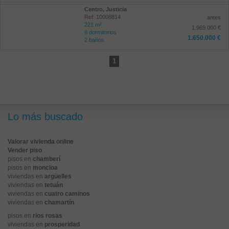
Centro, Justicia
Ref: 10008814
antes
221 m²
1.969.000 €
6 dormitorios
1.650.000 €
2 baños
1
Lo más buscado
Valorar vivienda online
Vender piso
pisos en
chamberí
pisos en
moncloa
viviendas en
argüelles
viviendas en
tetuán
viviendas en
cuatro caminos
viviendas en
chamartín
pisos en
rios rosas
viviendas en
prosperidad