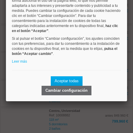
forma adicional el uso de la página web, lo que nos permite
Moncloa, Argüelles
Ref: 10008879
antes 630.000 €
adaptarla a tus intereses y presentarte contenido y publicidad a tu
70 m²
medida. Puedes cambiar la configuración de cada cookie haciendo
495.000 €
2 dormitorios
clic en el botón “Cambiar configuración”. Para dar tu
2 baños
consentimiento para la instalación de cookies de todas las
categorías indicadas anteriormente en tu dispositivo final,
haz clic
Centro, Universidad
en el botón “Aceptar”
.
Ref: 10008931
antes 632.000 €
77 m²
Si al pulsar el botón “Cambiar configuración”, los ajustes coinciden
601.100 €
2 dormitorios
con tus preferencias, para dar tu consentimiento a la instalación de
1 baños
cookies en tu dispositivo final, en la medida que lo elijas,
pulsa el
botón “Aceptar cambio”
.
Centro, Universidad
Ref: 10008920
Leer más
92 m²
2 dormitorios
649.000 €
2 baños
Aceptar todas
Centro, Embajadores
Ref: 10008881
antes 787.000 €
Cambiar configuración
95 m²
730.000 €
3 dormitorios
2 baños
Centro, Universidad
Ref: 10008882
antes 849.960 €
118 m²
799.960 €
5 dormitorios
2 baños