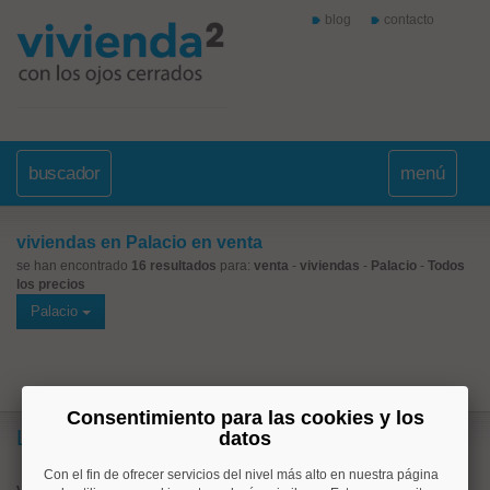
blog
contacto
buscador
menú
viviendas en Palacio en venta
se han encontrado
16 resultados
para:
venta
-
viviendas
-
Palacio
-
Todos
los precios
Palacio
Consentimiento para las cookies y los
Lo más buscado
datos
Con el fin de ofrecer servicios del nivel más alto en nuestra página