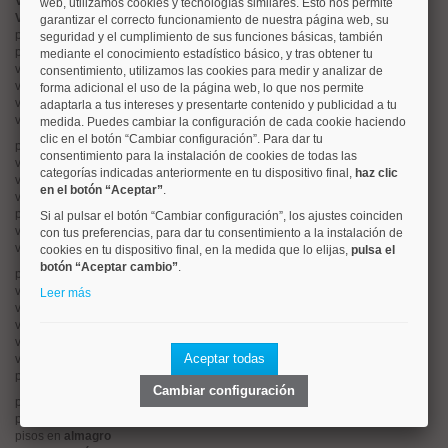
Valorar vivienda online
web, utilizamos cookies y tecnologías similares. Esto nos permite
Vender piso
garantizar el correcto funcionamiento de nuestra página web, su
pisos en
chamberí
seguridad y el cumplimiento de sus funciones básicas, también
pisos en
moncloa
mediante el conocimiento estadístico básico, y tras obtener tu
viviendas en
argüelles
consentimiento, utilizamos las cookies para medir y analizar de
viviendas en
tetuán
forma adicional el uso de la página web, lo que nos permite
viviendas en
cuatro caminos
adaptarla a tus intereses y presentarte contenido y publicidad a tu
viviendas en
chamartín
medida. Puedes cambiar la configuración de cada cookie haciendo
clic en el botón “Cambiar configuración”. Para dar tu
pisos en
rios rosas
consentimiento para la instalación de cookies de todas las
viviendas en
prosperidad
categorías indicadas anteriormente en tu dispositivo final,
haz clic
viviendas en
hispanoamerica
en el botón “Aceptar”
.
viviendas en
ciudad lineal
pisos en
salamanca
Si al pulsar el botón “Cambiar configuración”, los ajustes coinciden
viviendas en
centro
con tus preferencias, para dar tu consentimiento a la instalación de
viviendas en
sol
cookies en tu dispositivo final, en la medida que lo elijas,
pulsa el
botón “Aceptar cambio”
.
pisos en
ciudad jardín
viviendas en
retiro
Leer más
viviendas en
arganzuela
viviendas en
alonso martinez
viviendas en
arturo soria
Aceptar todas
viviendas en
embajadores
pisos en
guindalera
Cambiar configuración
pisos en
nueva españa
pisos en
goya
pisos en
almagro