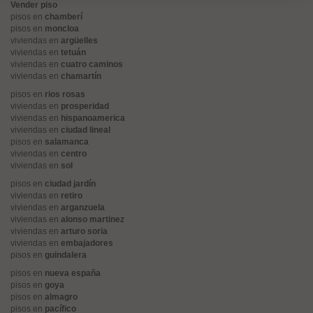
Vender piso
pisos en
chamberí
pisos en
moncloa
viviendas en
argüelles
viviendas en
tetuán
viviendas en
cuatro caminos
viviendas en
chamartín
pisos en
rios rosas
viviendas en
prosperidad
viviendas en
hispanoamerica
viviendas en
ciudad lineal
pisos en
salamanca
viviendas en
centro
viviendas en
sol
pisos en
ciudad jardín
viviendas en
retiro
viviendas en
arganzuela
viviendas en
alonso martinez
viviendas en
arturo soria
viviendas en
embajadores
pisos en
guindalera
pisos en
nueva españa
pisos en
goya
pisos en
almagro
pisos en
pacífico