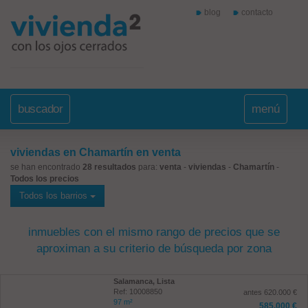
blog
contacto
buscador
menú
viviendas en Chamartín en venta
se han encontrado
28 resultados
para:
venta
-
viviendas
-
Chamartín
-
Todos los precios
Todos los barrios
inmuebles con el mismo rango de precios que se
aproximan a su criterio de búsqueda por zona
Salamanca, Lista
Ref: 10008850
antes 620.000 €
97 m²
585.000 €