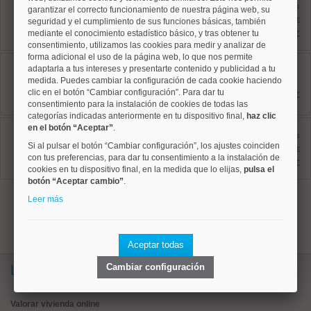
Ref: 10008652
antes
garantizar el correcto funcionamiento de nuestra página web, su
151 m²
1.709.000 €
seguridad y el cumplimiento de sus funciones básicas, también
4 dormitorios
mediante el conocimiento estadístico básico, y tras obtener tu
1.295.000 €
2 baños
consentimiento, utilizamos las cookies para medir y analizar de
forma adicional el uso de la página web, lo que nos permite
Salamanca, Guindalera
adaptarla a tus intereses y presentarte contenido y publicidad a tu
Ref: 10008952
medida. Puedes cambiar la configuración de cada cookie haciendo
167 m²
4 dormitorios
clic en el botón “Cambiar configuración”. Para dar tu
1.550.000 €
2 baños
consentimiento para la instalación de cookies de todas las
categorías indicadas anteriormente en tu dispositivo final,
haz clic
Salamanca, Goya
en el botón “Aceptar”
.
Ref: 10008869
antes
Si al pulsar el botón “Cambiar configuración”, los ajustes coinciden
122 m²
1.195.000 €
4 dormitorios
con tus preferencias, para dar tu consentimiento a la instalación de
1.090.000 €
2 baños
cookies en tu dispositivo final, en la medida que lo elijas,
pulsa el
botón “Aceptar cambio”
.
anterior
1
2
Leer más
Aceptar todas
Cambiar configuración
Lo más buscado
Valorar vivienda online