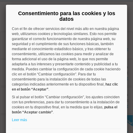
Consentimiento para las cookies y los
inmuebles con el mismo rango de precios que se
datos
aproximan a su criterio de búsqueda por zona
Con el fin de ofrecer servicios del nivel más alto en nuestra página
web, utilizamos cookies y tecnologías similares. Esto nos permite
Chamartín, Castilla
garantizar el correcto funcionamiento de nuestra página web, su
Ref: 10008908
seguridad y el cumplimiento de sus funciones básicas, también
80 m²
1 dormitorios
mediante el conocimiento estadístico básico, y tras obtener tu
686.000 €
1 baños
consentimiento, utilizamos las cookies para medir y analizar de
forma adicional el uso de la página web, lo que nos permite
Chamartín, Castilla
adaptarla a tus intereses y presentarte contenido y publicidad a tu
Ref: 10008919
antes
medida. Puedes cambiar la configuración de cada cookie haciendo
183 m²
1.300.000 €
clic en el botón “Cambiar configuración”. Para dar tu
4 dormitorios
1.200.000 €
consentimiento para la instalación de cookies de todas las
3 baños
categorías indicadas anteriormente en tu dispositivo final,
haz clic
en el botón “Aceptar”
.
Chamartín, Hispanoamerica
Ref: 10008914
antes
Si al pulsar el botón “Cambiar configuración”, los ajustes coinciden
209 m²
1.772.000 €
con tus preferencias, para dar tu consentimiento a la instalación de
4 dormitorios
1.668.000 €
cookies en tu dispositivo final, en la medida que lo elijas,
pulsa el
3 baños
botón “Aceptar cambio”
.
Chamartín, Hispanoamerica
Leer más
Ref: 10008956
152 m²
4 dormitorios
1.295.500 €