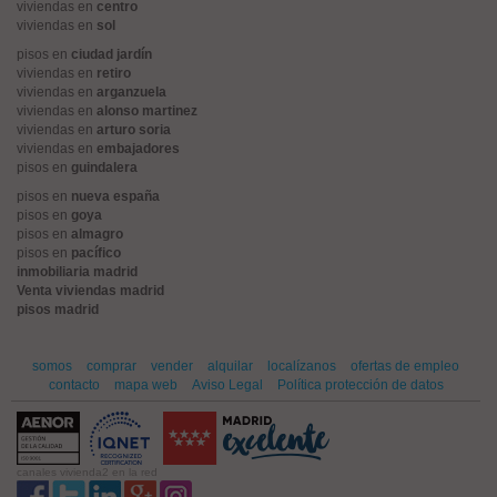
viviendas en
centro
viviendas en
sol
pisos en
ciudad jardín
viviendas en
retiro
viviendas en
arganzuela
viviendas en
alonso martinez
viviendas en
arturo soria
viviendas en
embajadores
pisos en
guindalera
pisos en
nueva españa
pisos en
goya
pisos en
almagro
pisos en
pacífico
inmobiliaria madrid
Venta viviendas madrid
pisos madrid
somos
comprar
vender
alquilar
localízanos
ofertas de empleo
contacto
mapa web
Aviso Legal
Política protección de datos
canales vivienda2 en la red