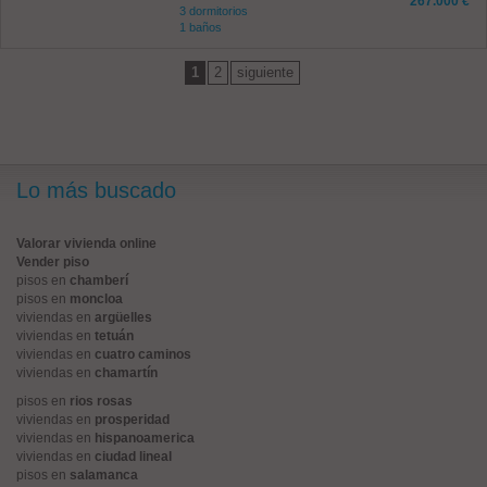
267.000 €
3 dormitorios
1 baños
1
2
siguiente
Lo más buscado
Valorar vivienda online
Vender piso
pisos en
chamberí
pisos en
moncloa
viviendas en
argüelles
viviendas en
tetuán
viviendas en
cuatro caminos
viviendas en
chamartín
pisos en
rios rosas
viviendas en
prosperidad
viviendas en
hispanoamerica
viviendas en
ciudad lineal
pisos en
salamanca