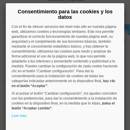
Ref: 10008852
74 m²
Consentimiento para las cookies y los
3 dormitorios
477.500 €
datos
1 baños
Con el fin de ofrecer servicios del nivel más alto en nuestra página
Hortaleza, Apóstol Santiago
Ref: 10008957
web, utilizamos cookies y tecnologías similares. Esto nos permite
73 m²
garantizar el correcto funcionamiento de nuestra página web, su
3 dormitorios
seguridad y el cumplimiento de sus funciones básicas, también
392.500 €
1 baños
mediante el conocimiento estadístico básico, y tras obtener tu
consentimiento, utilizamos las cookies para medir y analizar de
Ciudad Lineal, San Juan
forma adicional el uso de la página web, lo que nos permite
Bautista
antes 393.000 €
adaptarla a tus intereses y presentarte contenido y publicidad a tu
Ref: 10008860
371.500 €
medida. Puedes cambiar la configuración de cada cookie haciendo
80 m²
clic en el botón “Cambiar configuración”. Para dar tu
3 dormitorios
1 baños
consentimiento para la instalación de cookies de todas las
categorías indicadas anteriormente en tu dispositivo final,
haz clic
Hortaleza, Canillas
en el botón “Aceptar”
.
Ref: 10008895
Si al pulsar el botón “Cambiar configuración”, los ajustes coinciden
110 m²
con tus preferencias, para dar tu consentimiento a la instalación de
3 dormitorios
751.000 €
2 baños
cookies en tu dispositivo final, en la medida que lo elijas,
pulsa el
botón “Aceptar cambio”
.
Ciudad Lineal, Costillares
Leer más
Ref: 10008896
antes 834.000 €
135 m²
788.000 €
3 dormitorios
2 baños