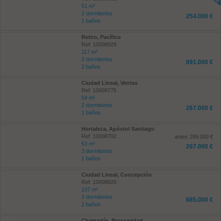
51 m²
2 dormitorios
254.000 €
1 baños
Retiro, Pacífico
Ref: 10008929
117 m²
2 dormitorios
891.000 €
2 baños
Ciudad Lineal, Ventas
Ref: 10008775
54 m²
2 dormitorios
267.000 €
1 baños
Hortaleza, Apóstol Santiago
Ref: 10008792
antes 289.000 €
63 m²
267.000 €
3 dormitorios
1 baños
Ciudad Lineal, Concepción
Ref: 10008820
137 m²
3 dormitorios
685.000 €
2 baños
Chamartín, Prosperidad