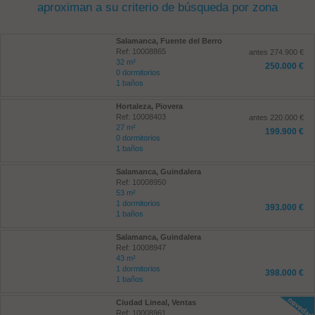
aproximan a su criterio de búsqueda por zona
Salamanca, Fuente del Berro
Ref: 10008865
antes 274.900 €
32 m²
250.000 €
0 dormitorios
1 baños
Hortaleza, Piovera
Ref: 10008403
antes 220.000 €
27 m²
199.900 €
0 dormitorios
1 baños
Salamanca, Guindalera
Ref: 10008950
53 m²
1 dormitorios
393.000 €
1 baños
Salamanca, Guindalera
Ref: 10008947
43 m²
1 dormitorios
398.000 €
1 baños
Ciudad Lineal, Ventas
Ref: 10008961