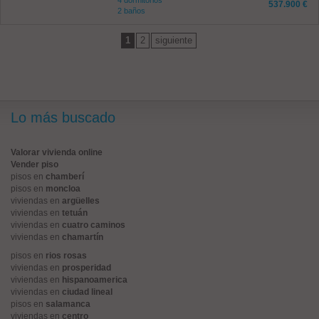
4 dormitorios
537.900 €
2 baños
1
2
siguiente
Lo más buscado
Valorar vivienda online
Vender piso
pisos en
chamberí
pisos en
moncloa
viviendas en
argüelles
viviendas en
tetuán
viviendas en
cuatro caminos
viviendas en
chamartín
pisos en
rios rosas
viviendas en
prosperidad
viviendas en
hispanoamerica
viviendas en
ciudad lineal
pisos en
salamanca
viviendas en
centro