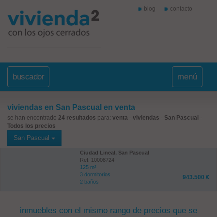
blog
contacto
buscador
menú
viviendas en San Pascual en venta
se han encontrado
24 resultados
para:
venta
-
viviendas
-
San Pascual
-
Todos los precios
San Pascual
Ciudad Lineal, San Pascual
Ref: 10008724
125 m²
3 dormitorios
943.500 €
2 baños
inmuebles con el mismo rango de precios que se