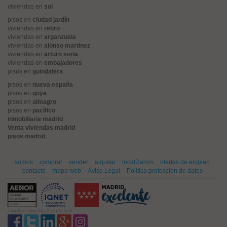
viviendas en
sol
pisos en
ciudad jardín
viviendas en
retiro
viviendas en
arganzuela
viviendas en
alonso martinez
viviendas en
arturo soria
viviendas en
embajadores
pisos en
guindalera
pisos en
nueva españa
pisos en
goya
pisos en
almagro
pisos en
pacífico
inmobiliaria madrid
Venta viviendas madrid
pisos madrid
somos
comprar
vender
alquilar
localízanos
ofertas de empleo
contacto
mapa web
Aviso Legal
Política protección de datos
canales vivienda2 en la red