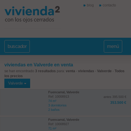
blog
contacto
buscador
menú
viviendas en Valverde en venta
se han encontrado
3 resultados
para:
venta
-
viviendas
-
Valverde
-
Todos
los precios
Valverde
Fuencarral, Valverde
Ref: 10008913
antes 395.500 €
74 m²
353.500 €
3 dormitorios
2 baños
Fuencarral, Valverde
Ref: 10008927
71 m²