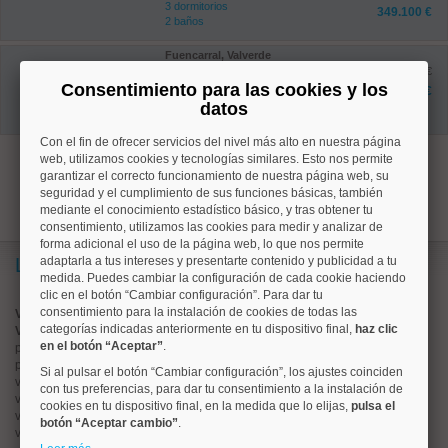
3 dormitorios
349.100 €
2 baños
Fuencarral, Valverde
Ref: 10008942
antes 331.000 €
76 m²
Consentimiento para las cookies y los
309.300 €
3 dormitorios
datos
1 baños
Con el fin de ofrecer servicios del nivel más alto en nuestra página
1
web, utilizamos cookies y tecnologías similares. Esto nos permite
garantizar el correcto funcionamiento de nuestra página web, su
seguridad y el cumplimiento de sus funciones básicas, también
mediante el conocimiento estadístico básico, y tras obtener tu
consentimiento, utilizamos las cookies para medir y analizar de
forma adicional el uso de la página web, lo que nos permite
Lo más buscado
adaptarla a tus intereses y presentarte contenido y publicidad a tu
medida. Puedes cambiar la configuración de cada cookie haciendo
clic en el botón “Cambiar configuración”. Para dar tu
consentimiento para la instalación de cookies de todas las
Valorar vivienda online
categorías indicadas anteriormente en tu dispositivo final,
haz clic
Vender piso
en el botón “Aceptar”
.
pisos en
chamberí
pisos en
moncloa
Si al pulsar el botón “Cambiar configuración”, los ajustes coinciden
viviendas en
argüelles
con tus preferencias, para dar tu consentimiento a la instalación de
viviendas en
tetuán
cookies en tu dispositivo final, en la medida que lo elijas,
pulsa el
viviendas en
cuatro caminos
botón “Aceptar cambio”
.
viviendas en
chamartín