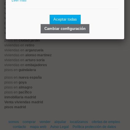
Leer más
pisos en
rios rosas
viviendas en
prosperidad
viviendas en
hispanoamerica
viviendas en
ciudad lineal
Aceptar todas
pisos en
salamanca
viviendas en
centro
Cambiar configuración
viviendas en
sol
pisos en
ciudad jardín
viviendas en
retiro
viviendas en
arganzuela
viviendas en
alonso martinez
viviendas en
arturo soria
viviendas en
embajadores
pisos en
guindalera
pisos en
nueva españa
pisos en
goya
pisos en
almagro
pisos en
pacífico
inmobiliaria madrid
Venta viviendas madrid
pisos madrid
somos
comprar
vender
alquilar
localízanos
ofertas de empleo
contacto
mapa web
Aviso Legal
Política protección de datos