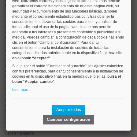
Valorar vivienda online
web, utilizamos cookies y tecnologías similares. Esto nos permite
Vender piso
garantizar el correcto funcionamiento de nuestra página web, su
pisos en
chamberí
seguridad y el cumplimiento de sus funciones básicas, también
pisos en
moncloa
mediante el conocimiento estadístico básico, y tras obtener tu
viviendas en
argüelles
consentimiento, utilizamos las cookies para medir y analizar de
viviendas en
tetuán
forma adicional el uso de la página web, lo que nos permite
viviendas en
cuatro caminos
adaptarla a tus intereses y presentarte contenido y publicidad a tu
viviendas en
chamartín
medida. Puedes cambiar la configuración de cada cookie haciendo
clic en el botón “Cambiar configuración”. Para dar tu
pisos en
rios rosas
consentimiento para la instalación de cookies de todas las
viviendas en
prosperidad
categorías indicadas anteriormente en tu dispositivo final,
haz clic
viviendas en
hispanoamerica
en el botón “Aceptar”
.
viviendas en
ciudad lineal
pisos en
salamanca
Si al pulsar el botón “Cambiar configuración”, los ajustes coinciden
viviendas en
centro
con tus preferencias, para dar tu consentimiento a la instalación de
viviendas en
sol
cookies en tu dispositivo final, en la medida que lo elijas,
pulsa el
botón “Aceptar cambio”
.
pisos en
ciudad jardín
viviendas en
retiro
Leer más
viviendas en
arganzuela
viviendas en
alonso martinez
viviendas en
arturo soria
Aceptar todas
viviendas en
embajadores
pisos en
guindalera
Cambiar configuración
pisos en
nueva españa
pisos en
goya
pisos en
almagro