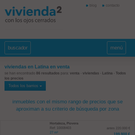
blog
contacto
buscador
menú
viviendas en Latina en venta
se han encontrado
86 resultados
para:
venta
-
viviendas
-
Latina
-
Todos
los precios
Todos los barrios
inmuebles con el mismo rango de precios que se
aproximan a su criterio de búsqueda por zona
Hortaleza, Piovera
Ref: 10008403
antes 220.000 €
27 m²
199.900 €