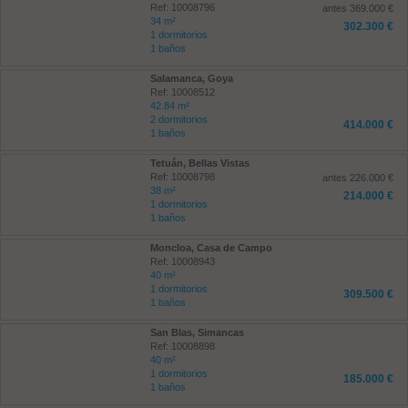
Ref: 10008796
antes 369.000 €
34 m²
302.300 €
1 dormitorios
1 baños
Salamanca, Goya
Ref: 10008512
42.84 m²
2 dormitorios
414.000 €
1 baños
Tetuán, Bellas Vistas
Ref: 10008798
antes 226.000 €
38 m²
214.000 €
1 dormitorios
1 baños
Moncloa, Casa de Campo
Ref: 10008943
40 m²
1 dormitorios
309.500 €
1 baños
San Blas, Simancas
Ref: 10008898
40 m²
1 dormitorios
185.000 €
1 baños