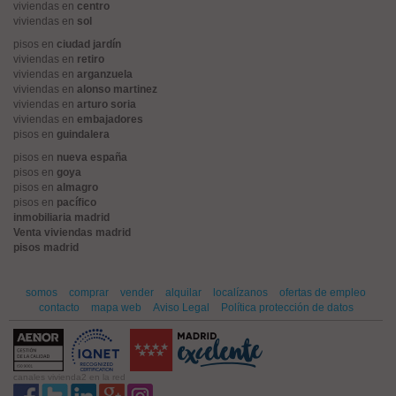
viviendas en
centro
viviendas en
sol
pisos en
ciudad jardín
viviendas en
retiro
viviendas en
arganzuela
viviendas en
alonso martinez
viviendas en
arturo soria
viviendas en
embajadores
pisos en
guindalera
pisos en
nueva españa
pisos en
goya
pisos en
almagro
pisos en
pacífico
inmobiliaria madrid
Venta viviendas madrid
pisos madrid
somos
comprar
vender
alquilar
localízanos
ofertas de empleo
contacto
mapa web
Aviso Legal
Política protección de datos
canales vivienda2 en la red