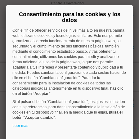
Centro, Universidad
Ref: 10008813
antes 379.000 €
42 m²
Consentimiento para las cookies y los
359.000 €
1 dormitorios
datos
1 baños
Con el fin de ofrecer servicios del nivel más alto en nuestra página
Puente de Vallecas, San
web, utilizamos cookies y tecnologías similares. Esto nos permite
Diego
garantizar el correcto funcionamiento de nuestra página web, su
Ref: 10008636
seguridad y el cumplimiento de sus funciones básicas, también
43 m²
249.000 €
3 dormitorios
mediante el conocimiento estadístico básico, y tras obtener tu
1 baños
consentimiento, utilizamos las cookies para medir y analizar de
forma adicional el uso de la página web, lo que nos permite
Salamanca, Guindalera
adaptarla a tus intereses y presentarte contenido y publicidad a tu
Ref: 10008947
medida. Puedes cambiar la configuración de cada cookie haciendo
43 m²
clic en el botón “Cambiar configuración”. Para dar tu
1 dormitorios
398.000 €
consentimiento para la instalación de cookies de todas las
1 baños
categorías indicadas anteriormente en tu dispositivo final,
haz clic
en el botón “Aceptar”
.
Centro, Universidad
Ref: 10008924
antes 379.000 €
Si al pulsar el botón “Cambiar configuración”, los ajustes coinciden
44 m²
358.000 €
con tus preferencias, para dar tu consentimiento a la instalación de
1 dormitorios
cookies en tu dispositivo final, en la medida que lo elijas,
pulsa el
2 baños
botón “Aceptar cambio”
.
Centro, Sol
Leer más
Ref: 10008802
antes 469.000 €
46 m²
361.000 €
3 dormitorios