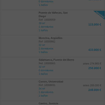
0 dormitorios
1 baños
Puente de Vallecas, San
Diego
Ref: 10008959
28 m²
115.000 €
1 dormitorios
1 baños
Moncloa, Argüelles
Ref: 10008862
32 m²
1 dormitorios
433.000 €
1 baños
Salamanca, Fuente del Berro
Ref: 10008865
antes 274.900 €
32 m²
250.000 €
0 dormitorios
1 baños
Centro, Universidad
Ref: 10008831
antes 269.000 €
34 m²
249.000 €
1 dormitorios
1 baños
Centro, Justicia