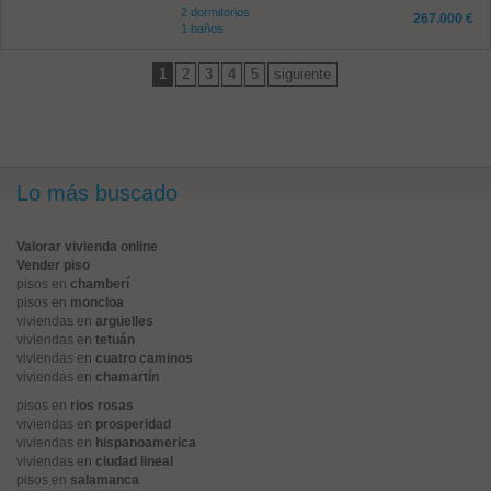
2 dormitorios
267.000 €
1 baños
1
2
3
4
5
siguiente
Lo más buscado
Valorar vivienda online
Vender piso
pisos en
chamberí
pisos en
moncloa
viviendas en
argüelles
viviendas en
tetuán
viviendas en
cuatro caminos
viviendas en
chamartín
pisos en
rios rosas
viviendas en
prosperidad
viviendas en
hispanoamerica
viviendas en
ciudad lineal
pisos en
salamanca