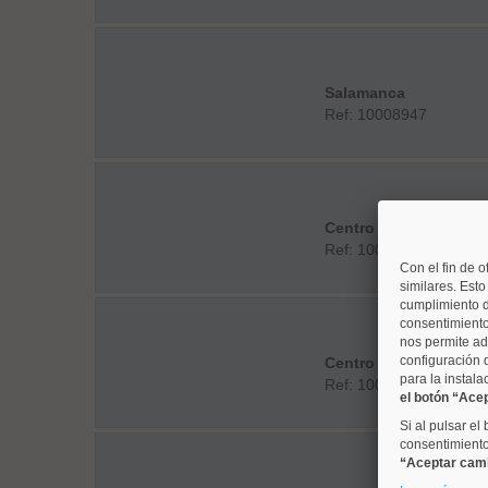
Salamanca
Ref: 10008947
Centro
Ref: 10008765
Con el fin de o
similares. Est
cumplimiento d
consentimiento
nos permite ad
configuración 
Centro
para la instala
Ref: 10008924
el botón “Ace
Si al pulsar el
consentimiento 
“Aceptar cam