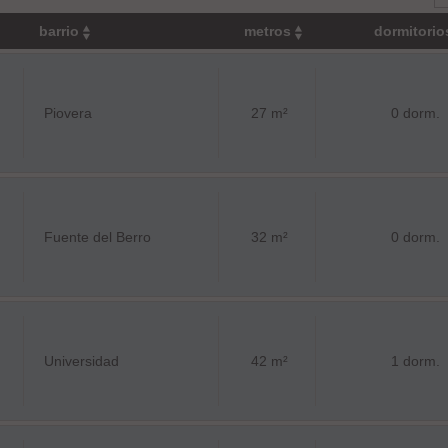
barrio
metros
dormitori
Piovera
27 m²
0 dorm.
Fuente del Berro
32 m²
0 dorm.
Universidad
42 m²
1 dorm.