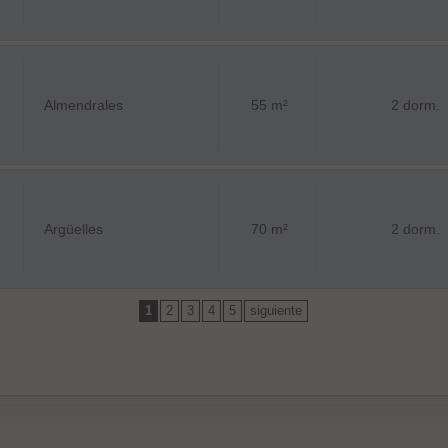
Almendrales
55 m²
2 dorm.
Argüelles
70 m²
2 dorm.
1
2
3
4
5
siguiente