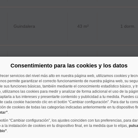
Guindalera
43 m²
1 dorm.
Embajadores
59 m²
1 dorm.
Consentimiento para las cookies y los datos
frecer servicios del nivel más alto en nuestra página web, utilizamos cookies y tec
o nos permite garantizar el correcto funcionamiento de nuestra página web, su segur
e sus funciones básicas, también mediante el conocimiento estadístico básico, y tr
, utilizamos las cookies para medir y analizar de forma adicional el uso de la pági
aptarla a tus intereses y presentarte contenido y publicidad a tu medida. Puedes c
de cada cookie haciendo clic en el botón “Cambiar configuración”. Para dar tu con
Universidad
44 m²
1 dorm.
ción de cookies de todas las categorías indicadas anteriormente en tu dispositivo fi
ptar”
.
 botón “Cambiar configuración”, los ajustes coinciden con tus preferencias, para dar
a la instalación de cookies en tu dispositivo final, en la medida que lo elijas,
pulsa
bio”
.