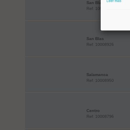
Leer más
San Blas
Ref: 10008898
San Blas
Ref: 10008926
Salamanca
Ref: 10008950
Centro
Ref: 10008796