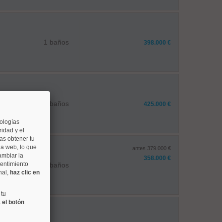
1 baños
398.000 €
1 baños
425.000 €
nologías
idad y el
as obtener tu
na web, lo que
antes 379.000 €
ambiar la
358.000 €
sentimiento
2 baños
nal,
haz clic en
 tu
 el botón