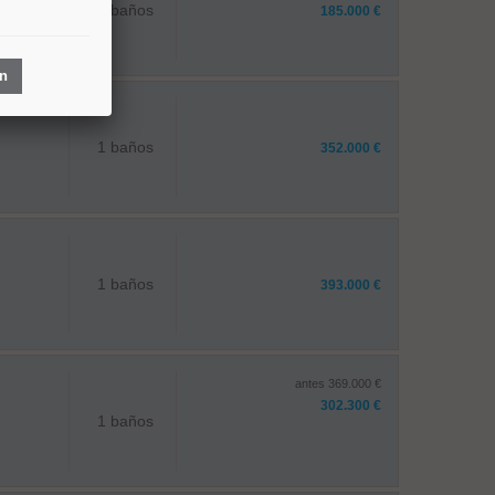
1 baños
185.000 €
ón
1 baños
352.000 €
1 baños
393.000 €
antes 369.000 €
302.300 €
1 baños