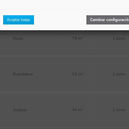
Simancas
40 m²
1 dorm.
Aceptar todas
Cambiar configuraci
Rejas
79 m²
1 dorm.
Guindalera
53 m²
1 dorm.
Justicia
34 m²
1 dorm.