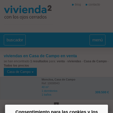
blog
contacto
buscador
menú
viviendas en Casa de Campo en venta
se han encontrado
1 resultados
para:
venta
-
viviendas
-
Casa de Campo
-
Todos los precios
Casa de Campo
Moncloa, Casa de Campo
Ref: 10008943
40 m²
1 dormitorios
309.500 €
1 baños
1
Consentimiento para las cookies y los