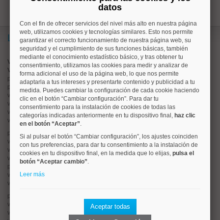
datos
Con el fin de ofrecer servicios del nivel más alto en nuestra página
web, utilizamos cookies y tecnologías similares. Esto nos permite
Lo más buscado
garantizar el correcto funcionamiento de nuestra página web, su
seguridad y el cumplimiento de sus funciones básicas, también
mediante el conocimiento estadístico básico, y tras obtener tu
Valorar vivienda online
consentimiento, utilizamos las cookies para medir y analizar de
Vender piso
forma adicional el uso de la página web, lo que nos permite
pisos en
chamberí
adaptarla a tus intereses y presentarte contenido y publicidad a tu
pisos en
moncloa
medida. Puedes cambiar la configuración de cada cookie haciendo
viviendas en
argüelles
clic en el botón “Cambiar configuración”. Para dar tu
viviendas en
tetuán
consentimiento para la instalación de cookies de todas las
viviendas en
cuatro caminos
categorías indicadas anteriormente en tu dispositivo final,
haz clic
viviendas en
chamartín
en el botón “Aceptar”
.
pisos en
rios rosas
Si al pulsar el botón “Cambiar configuración”, los ajustes coinciden
viviendas en
prosperidad
con tus preferencias, para dar tu consentimiento a la instalación de
viviendas en
hispanoamerica
cookies en tu dispositivo final, en la medida que lo elijas,
pulsa el
viviendas en
ciudad lineal
botón “Aceptar cambio”
.
pisos en
salamanca
Leer más
viviendas en
centro
viviendas en
sol
pisos en
ciudad jardín
viviendas en
retiro
Aceptar todas
viviendas en
arganzuela