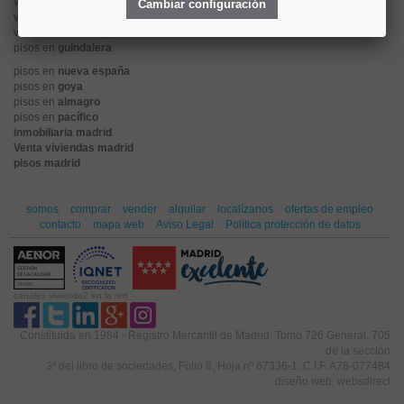
viviendas en
alonso martinez
Cambiar configuración
viviendas en
arturo soria
viviendas en
embajadores
pisos en
guindalera
pisos en
nueva españa
pisos en
goya
pisos en
almagro
pisos en
pacífico
inmobiliaria madrid
Venta viviendas madrid
pisos madrid
somos
comprar
vender
alquilar
localízanos
ofertas de empleo
contacto
mapa web
Aviso Legal
Política protección de datos
canales vivienda2 en la red
Constituida en 1984 - Registro Mercantil de Madrid, Tomo 726 General, 705
de la sección
3ª del libro de sociedades, Folio 8, Hoja nº 67336-1. C.I.F. A78-077484
diseño web: websdirect