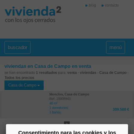
blog
contacto
buscador
menú
viviendas en Casa de Campo en venta
se han encontrado
1 resultados
para:
venta
-
viviendas
-
Casa de Campo
-
Todos los precios
Casa de Campo
Moncloa, Casa de Campo
Ref: 10008943
40 m²
1 dormitorios
309.500 €
1 baños
1
Consentimiento para las cookies y los