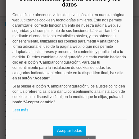
datos
Con el fin de ofrecer servicios del nivel más alto en nuestra página
web, utilizamos cookies y tecnologías similares. Esto nos permite
Lo más buscado
garantizar el correcto funcionamiento de nuestra página web, su
seguridad y el cumplimiento de sus funciones básicas, también
mediante el conocimiento estadístico básico, y tras obtener tu
Valorar vivienda online
consentimiento, utilizamos las cookies para medir y analizar de
Vender piso
forma adicional el uso de la página web, lo que nos permite
pisos en
chamberí
adaptarla a tus intereses y presentarte contenido y publicidad a tu
pisos en
moncloa
medida. Puedes cambiar la configuración de cada cookie haciendo
viviendas en
argüelles
clic en el botón “Cambiar configuración”. Para dar tu
viviendas en
tetuán
consentimiento para la instalación de cookies de todas las
viviendas en
cuatro caminos
categorías indicadas anteriormente en tu dispositivo final,
haz clic
viviendas en
chamartín
en el botón “Aceptar”
.
pisos en
rios rosas
Si al pulsar el botón “Cambiar configuración”, los ajustes coinciden
viviendas en
prosperidad
con tus preferencias, para dar tu consentimiento a la instalación de
viviendas en
hispanoamerica
cookies en tu dispositivo final, en la medida que lo elijas,
pulsa el
viviendas en
ciudad lineal
botón “Aceptar cambio”
.
pisos en
salamanca
Leer más
viviendas en
centro
viviendas en
sol
pisos en
ciudad jardín
viviendas en
retiro
Aceptar todas
viviendas en
arganzuela