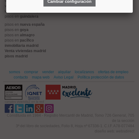
viviendas en
alonso martinez
Cambiar configuración
viviendas en
arturo soria
viviendas en
embajadores
pisos en
guindalera
pisos en
nueva españa
pisos en
goya
pisos en
almagro
pisos en
pacífico
inmobiliaria madrid
Venta viviendas madrid
pisos madrid
somos
comprar
vender
alquilar
localízanos
ofertas de empleo
contacto
mapa web
Aviso Legal
Política protección de datos
canales vivienda2 en la red
Constituida en 1984 - Registro Mercantil de Madrid, Tomo 726 General, 705
de la sección
3ª del libro de sociedades, Folio 8, Hoja nº 67336-1. C.I.F. A78-077484
diseño web: websdirect