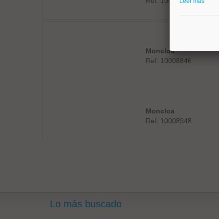
Ref: 10008879
Leer más
Moncloa
Ref: 10008846
Moncloa
Ref: 10008948
Lo más buscado