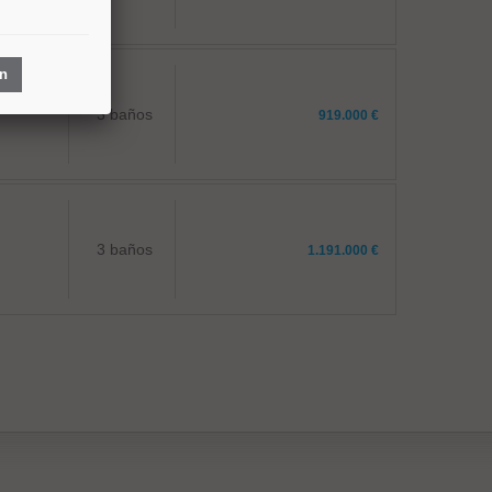
ón
3 baños
919.000 €
3 baños
1.191.000 €