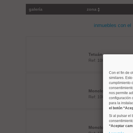
galería
zona
inmuebles con el
Tetuán
Ref: 10008798
Con el fin de o
similares. Est
cumplimiento d
consentimiento
Moncloa
nos permite ad
Ref: 10008862
configuración 
para la instala
el botón “Ace
Si al pulsar el
consentimiento 
“Aceptar cam
Moncloa