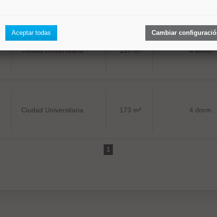
Aceptar todas
Cambiar configuraci
Ciudad Universitaria
197 m²
4 dorm.
Ciudad Universitaria
173 m²
4 dorm.
1