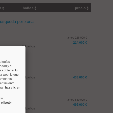
os
baños
precio
búsqueda por zona
antes 226.000 €
214.000 €
1 baños
nologías
idad y el
as obtener tu
na web, lo que
1 baños
433.000 €
ambiar la
sentimiento
nal,
haz clic en
 tu
antes 630.000 €
 el botón
495.000 €
2 baños