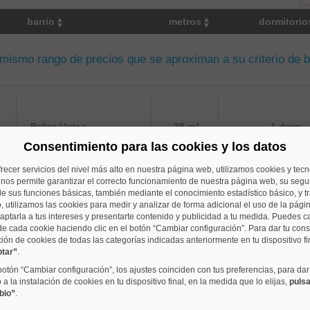
barrio
metros
dormitori
 mismo rango de precios que se aproximan a su criterio de 
Bellas Vistas
38 m²
1 dorm.
Consentimiento para las cookies y los datos
frecer servicios del nivel más alto en nuestra página web, utilizamos cookies y tec
o nos permite garantizar el correcto funcionamiento de nuestra página web, su segur
e sus funciones básicas, también mediante el conocimiento estadístico básico, y tr
, utilizamos las cookies para medir y analizar de forma adicional el uso de la pági
Argüelles
32 m²
1 dorm.
aptarla a tus intereses y presentarte contenido y publicidad a tu medida. Puedes c
de cada cookie haciendo clic en el botón “Cambiar configuración”. Para dar tu con
ción de cookies de todas las categorías indicadas anteriormente en tu dispositivo fi
ptar”
.
 botón “Cambiar configuración”, los ajustes coinciden con tus preferencias, para dar
a la instalación de cookies en tu dispositivo final, en la medida que lo elijas,
pulsa
bio”
.
Argüelles
70 m²
2 dorm.