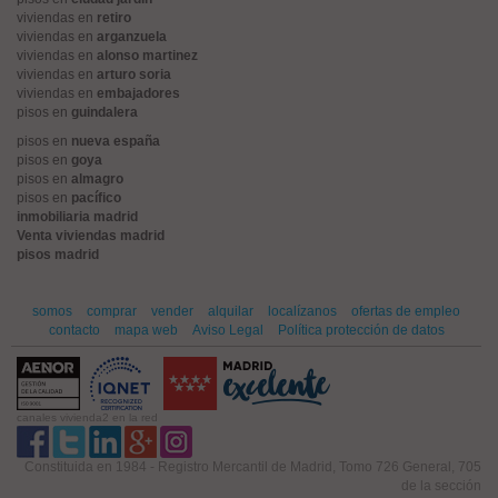
viviendas en
retiro
viviendas en
arganzuela
viviendas en
alonso martinez
viviendas en
arturo soria
viviendas en
embajadores
pisos en
guindalera
pisos en
nueva españa
pisos en
goya
pisos en
almagro
pisos en
pacífico
inmobiliaria madrid
Venta viviendas madrid
pisos madrid
somos
comprar
vender
alquilar
localízanos
ofertas de empleo
contacto
mapa web
Aviso Legal
Política protección de datos
canales vivienda2 en la red
Constituida en 1984 - Registro Mercantil de Madrid, Tomo 726 General, 705
de la sección