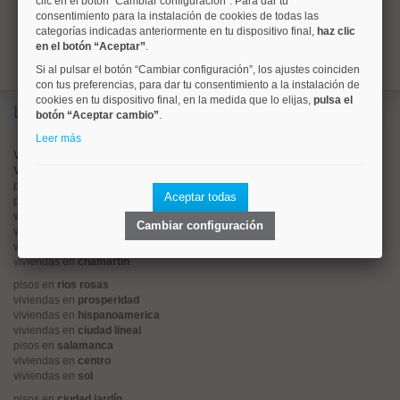
clic en el botón “Cambiar configuración”. Para dar tu
1
consentimiento para la instalación de cookies de todas las
categorías indicadas anteriormente en tu dispositivo final,
haz clic
en el botón “Aceptar”
.
Si al pulsar el botón “Cambiar configuración”, los ajustes coinciden
con tus preferencias, para dar tu consentimiento a la instalación de
cookies en tu dispositivo final, en la medida que lo elijas,
pulsa el
Lo más buscado
botón “Aceptar cambio”
.
Leer más
Valorar vivienda online
Vender piso
pisos en
chamberí
Aceptar todas
pisos en
moncloa
viviendas en
argüelles
Cambiar configuración
viviendas en
tetuán
viviendas en
cuatro caminos
viviendas en
chamartín
pisos en
rios rosas
viviendas en
prosperidad
viviendas en
hispanoamerica
viviendas en
ciudad lineal
pisos en
salamanca
viviendas en
centro
viviendas en
sol
pisos en
ciudad jardín