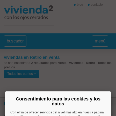
blog
contacto
buscador
menú
viviendas en Retiro en venta
se han encontrado
2 resultados
para:
venta
-
viviendas
-
Retiro
-
Todos los
precios
Todos los barrios
Consentimiento para las cookies y los
Lo más buscado
datos
Con el fin de ofrecer servicios del nivel más alto en nuestra página