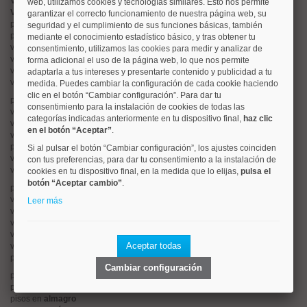
Valorar vivienda online
web, utilizamos cookies y tecnologías similares. Esto nos permite
Vender piso
garantizar el correcto funcionamiento de nuestra página web, su
pisos en
chamberí
seguridad y el cumplimiento de sus funciones básicas, también
pisos en
moncloa
mediante el conocimiento estadístico básico, y tras obtener tu
viviendas en
argüelles
consentimiento, utilizamos las cookies para medir y analizar de
viviendas en
tetuán
forma adicional el uso de la página web, lo que nos permite
viviendas en
cuatro caminos
adaptarla a tus intereses y presentarte contenido y publicidad a tu
viviendas en
chamartín
medida. Puedes cambiar la configuración de cada cookie haciendo
clic en el botón “Cambiar configuración”. Para dar tu
pisos en
rios rosas
consentimiento para la instalación de cookies de todas las
viviendas en
prosperidad
categorías indicadas anteriormente en tu dispositivo final,
haz clic
viviendas en
hispanoamerica
en el botón “Aceptar”
.
viviendas en
ciudad lineal
pisos en
salamanca
Si al pulsar el botón “Cambiar configuración”, los ajustes coinciden
viviendas en
centro
con tus preferencias, para dar tu consentimiento a la instalación de
viviendas en
sol
cookies en tu dispositivo final, en la medida que lo elijas,
pulsa el
botón “Aceptar cambio”
.
pisos en
ciudad jardín
viviendas en
retiro
Leer más
viviendas en
arganzuela
viviendas en
alonso martinez
viviendas en
arturo soria
Aceptar todas
viviendas en
embajadores
pisos en
guindalera
Cambiar configuración
pisos en
nueva españa
pisos en
goya
pisos en
almagro