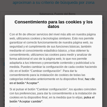
aproximan a su criterio de búsqueda por zona
Salamanca, Fuente del Berro
Ref: 10008865
antes 274.900 €
Consentimiento para las cookies y los
32 m²
250.000 €
0 dormitorios
datos
1 baños
Con el fin de ofrecer servicios del nivel más alto en nuestra página
1
web, utilizamos cookies y tecnologías similares. Esto nos permite
garantizar el correcto funcionamiento de nuestra página web, su
seguridad y el cumplimiento de sus funciones básicas, también
mediante el conocimiento estadístico básico, y tras obtener tu
consentimiento, utilizamos las cookies para medir y analizar de
forma adicional el uso de la página web, lo que nos permite
adaptarla a tus intereses y presentarte contenido y publicidad a tu
Lo más buscado
medida. Puedes cambiar la configuración de cada cookie haciendo
clic en el botón “Cambiar configuración”. Para dar tu
consentimiento para la instalación de cookies de todas las
Valorar vivienda online
categorías indicadas anteriormente en tu dispositivo final,
haz clic
Vender piso
en el botón “Aceptar”
.
pisos en
chamberí
pisos en
moncloa
Si al pulsar el botón “Cambiar configuración”, los ajustes coinciden
viviendas en
argüelles
con tus preferencias, para dar tu consentimiento a la instalación de
viviendas en
tetuán
cookies en tu dispositivo final, en la medida que lo elijas,
pulsa el
viviendas en
cuatro caminos
botón “Aceptar cambio”
.
viviendas en
chamartín