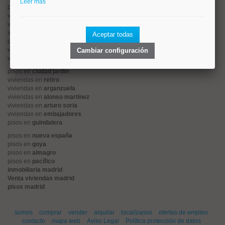
Leer más
pisos en
rios rosas
viviendas en
prosperidad
viviendas en
hispanoamerica
viviendas en
ciudad lineal
Aceptar todas
pisos en
salamanca
viviendas en
centro
Cambiar configuración
viviendas en
sol
pisos en
ciudad jardín
viviendas en
retiro
viviendas en
arganzuela
viviendas en
alonso martinez
viviendas en
arturo soria
viviendas en
embajadores
pisos en
guindalera
pisos en
nueva españa
pisos en
goya
pisos en
almagro
pisos en
pacífico
inmobiliaria madrid
Venta viviendas madrid
pisos madrid
somos
comprar
vender
alquilar
localízanos
ofertas de empleo
contacto
mapa web
Aviso Legal
Política protección de datos