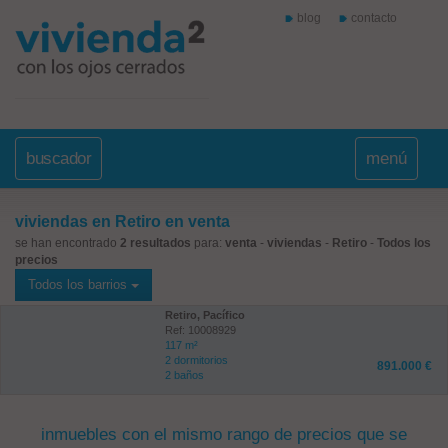
blog
contacto
buscador
menú
viviendas en Retiro en venta
se han encontrado
2 resultados
para:
venta
-
viviendas
-
Retiro
-
Todos los
precios
Todos los barrios
Retiro, Pacífico
Ref: 10008929
117 m²
2 dormitorios
891.000 €
2 baños
inmuebles con el mismo rango de precios que se