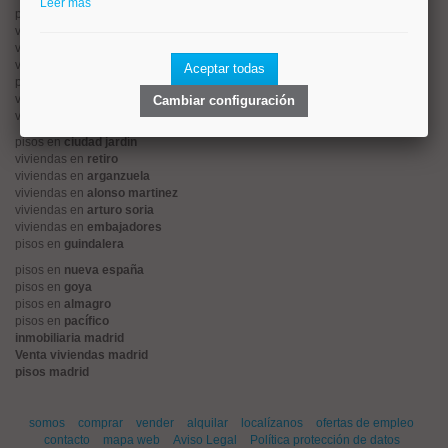
Leer más
pisos en
rios rosas
viviendas en
prosperidad
viviendas en
hispanoamerica
viviendas en
ciudad lineal
Aceptar todas
pisos en
salamanca
viviendas en
centro
Cambiar configuración
viviendas en
sol
pisos en
ciudad jardín
viviendas en
retiro
viviendas en
arganzuela
viviendas en
alonso martinez
viviendas en
arturo soria
viviendas en
embajadores
pisos en
guindalera
pisos en
nueva españa
pisos en
goya
pisos en
almagro
pisos en
pacífico
inmobiliaria madrid
Venta viviendas madrid
pisos madrid
somos
comprar
vender
alquilar
localízanos
ofertas de empleo
contacto
mapa web
Aviso Legal
Política protección de datos