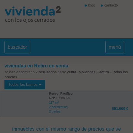
blog
contacto
buscador
menú
viviendas en Retiro en venta
se han encontrado
2 resultados
para:
venta
-
viviendas
-
Retiro
-
Todos los
precios
Todos los barrios
Retiro, Pacífico
Ref: 10008929
117 m²
2 dormitorios
891.000 €
2 baños
inmuebles con el mismo rango de precios que se