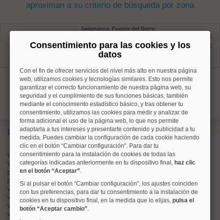
aproximan a su criterio de búsqueda por zona
Salamanca, Fuente del Berro
Ref: 10008865
antes 274.900 €
Consentimiento para las cookies y los
32 m²
250.000 €
0 dormitorios
datos
1 baños
Con el fin de ofrecer servicios del nivel más alto en nuestra página
1
web, utilizamos cookies y tecnologías similares. Esto nos permite
garantizar el correcto funcionamiento de nuestra página web, su
seguridad y el cumplimiento de sus funciones básicas, también
mediante el conocimiento estadístico básico, y tras obtener tu
consentimiento, utilizamos las cookies para medir y analizar de
forma adicional el uso de la página web, lo que nos permite
adaptarla a tus intereses y presentarte contenido y publicidad a tu
Lo más buscado
medida. Puedes cambiar la configuración de cada cookie haciendo
clic en el botón “Cambiar configuración”. Para dar tu
consentimiento para la instalación de cookies de todas las
Valorar vivienda online
categorías indicadas anteriormente en tu dispositivo final,
haz clic
Vender piso
en el botón “Aceptar”
.
pisos en
chamberí
pisos en
moncloa
Si al pulsar el botón “Cambiar configuración”, los ajustes coinciden
viviendas en
argüelles
con tus preferencias, para dar tu consentimiento a la instalación de
viviendas en
tetuán
cookies en tu dispositivo final, en la medida que lo elijas,
pulsa el
viviendas en
cuatro caminos
botón “Aceptar cambio”
.
viviendas en
chamartín