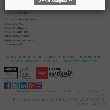
viviendas en
alonso martinez
Cambiar configuración
viviendas en
arturo soria
viviendas en
embajadores
pisos en
guindalera
pisos en
nueva españa
pisos en
goya
pisos en
almagro
pisos en
pacífico
inmobiliaria madrid
Venta viviendas madrid
pisos madrid
somos
comprar
vender
alquilar
localízanos
ofertas de empleo
contacto
mapa web
Aviso Legal
Política protección de datos
canales vivienda2 en la red
Constituida en 1984 - Registro Mercantil de Madrid, Tomo 726 General, 705
de la sección
3ª del libro de sociedades, Folio 8, Hoja nº 67336-1. C.I.F. A78-077484
diseño web: websdirect