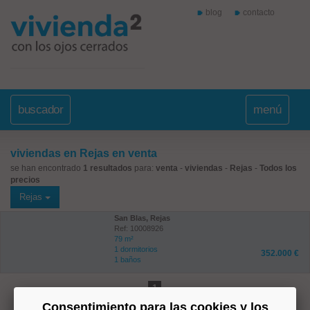
blog
contacto
buscador
menú
viviendas en Rejas en venta
se han encontrado
1 resultados
para:
venta
-
viviendas
-
Rejas
-
Todos los
precios
Rejas
San Blas, Rejas
Ref: 10008926
79 m²
1 dormitorios
352.000 €
1 baños
1
Consentimiento para las cookies y los