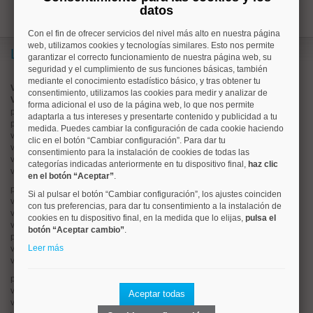
datos
Con el fin de ofrecer servicios del nivel más alto en nuestra página
web, utilizamos cookies y tecnologías similares. Esto nos permite
Lo más buscado
garantizar el correcto funcionamiento de nuestra página web, su
seguridad y el cumplimiento de sus funciones básicas, también
mediante el conocimiento estadístico básico, y tras obtener tu
Valorar vivienda online
consentimiento, utilizamos las cookies para medir y analizar de
Vender piso
forma adicional el uso de la página web, lo que nos permite
pisos en
chamberí
adaptarla a tus intereses y presentarte contenido y publicidad a tu
pisos en
moncloa
medida. Puedes cambiar la configuración de cada cookie haciendo
viviendas en
argüelles
clic en el botón “Cambiar configuración”. Para dar tu
viviendas en
tetuán
consentimiento para la instalación de cookies de todas las
viviendas en
cuatro caminos
categorías indicadas anteriormente en tu dispositivo final,
haz clic
viviendas en
chamartín
en el botón “Aceptar”
.
pisos en
rios rosas
Si al pulsar el botón “Cambiar configuración”, los ajustes coinciden
viviendas en
prosperidad
con tus preferencias, para dar tu consentimiento a la instalación de
viviendas en
hispanoamerica
cookies en tu dispositivo final, en la medida que lo elijas,
pulsa el
viviendas en
ciudad lineal
botón “Aceptar cambio”
.
pisos en
salamanca
Leer más
viviendas en
centro
viviendas en
sol
pisos en
ciudad jardín
viviendas en
retiro
Aceptar todas
viviendas en
arganzuela