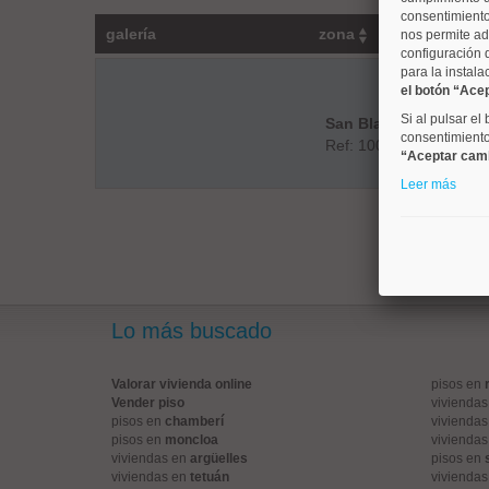
consentimiento
galería
zona
nos permite ad
configuración 
para la instala
el botón “Ace
Si al pulsar el
San Blas
consentimiento 
Ref: 10008898
“Aceptar cam
Leer más
Lo más buscado
Valorar vivienda online
pisos en
Vender piso
vivienda
pisos en
chamberí
vivienda
pisos en
moncloa
vivienda
viviendas en
argüelles
pisos en
viviendas en
tetuán
vivienda