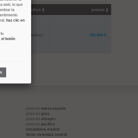
na web, lo que
os
baños
precio
ambiar la
sentimiento
nal,
haz clic en
 tu
1 baños
185.000 €
 el botón
ón
pisos en
nueva españa
pisos en
goya
pisos en
almagro
pisos en
pacífico
inmobiliaria madrid
Venta viviendas madrid