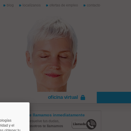
blog
localízanos
ofertas de empleo
contacto
oficina virtual
Te llamamos inmediatamente
nologías
Resuelve tus dudas,
idad y el
nosotros te llamamos
as obtener tu