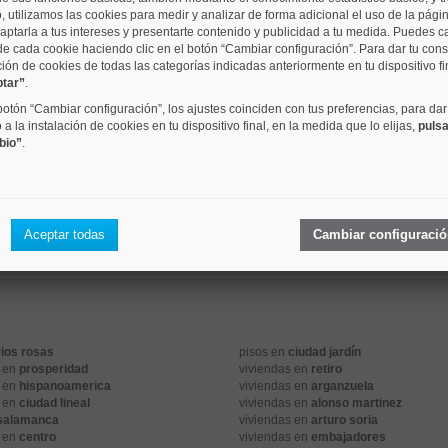
, utilizamos las cookies para medir y analizar de forma adicional el uso de la pági
barrio
metros
dormitori
aptarla a tus intereses y presentarte contenido y publicidad a tu medida. Puedes c
de cada cookie haciendo clic en el botón “Cambiar configuración”. Para dar tu con
ción de cookies de todas las categorías indicadas anteriormente en tu dispositivo fi
ptar”
.
 botón “Cambiar configuración”, los ajustes coinciden con tus preferencias, para dar
Simancas
40 m²
1 dorm.
a la instalación de cookies en tu dispositivo final, en la medida que lo elijas,
pulsa
bio”
.
1
Aceptar todas
Cambiar configuraci
rios rosas
pisos en
ciudad jardín
s en
prosperidad
viviendas en
retiro
s en
hispanoamerica
viviendas en
arganzuela
s en
ciudad lineal
viviendas en
alonso martinez
salamanca
viviendas en
arturo soria
s en
centro
viviendas en
embajadores