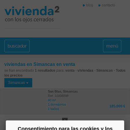
blog
contacto
buscador
menú
viviendas en Simancas en venta
se han encontrado
1 resultados
para:
venta
-
viviendas
-
Simancas
-
Todos
los precios
Simancas
San Blas, Simancas
Ref: 10008898
40 m²
1 dormitorios
185.000 €
1 baños
1
Consentimiento para las cookies y los