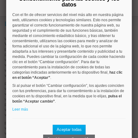
datos
Con el fin de ofrecer servicios del nivel más alto en nuestra página
web, utilizamos cookies y tecnologías similares. Esto nos permite
Lo más buscado
garantizar el correcto funcionamiento de nuestra página web, su
seguridad y el cumplimiento de sus funciones básicas, también
mediante el conocimiento estadístico básico, y tras obtener tu
Valorar vivienda online
consentimiento, utilizamos las cookies para medir y analizar de
Vender piso
forma adicional el uso de la página web, lo que nos permite
pisos en
chamberí
adaptarla a tus intereses y presentarte contenido y publicidad a tu
pisos en
moncloa
medida. Puedes cambiar la configuración de cada cookie haciendo
viviendas en
argüelles
clic en el botón “Cambiar configuración”. Para dar tu
viviendas en
tetuán
consentimiento para la instalación de cookies de todas las
viviendas en
cuatro caminos
categorías indicadas anteriormente en tu dispositivo final,
haz clic
viviendas en
chamartín
en el botón “Aceptar”
.
pisos en
rios rosas
Si al pulsar el botón “Cambiar configuración”, los ajustes coinciden
viviendas en
prosperidad
con tus preferencias, para dar tu consentimiento a la instalación de
viviendas en
hispanoamerica
cookies en tu dispositivo final, en la medida que lo elijas,
pulsa el
viviendas en
ciudad lineal
botón “Aceptar cambio”
.
pisos en
salamanca
Leer más
viviendas en
centro
viviendas en
sol
pisos en
ciudad jardín
viviendas en
retiro
Aceptar todas
viviendas en
arganzuela