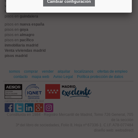
viviendas en
alonso martinez
Cambiar configuración
viviendas en
arturo soria
viviendas en
embajadores
pisos en
guindalera
pisos en
nueva españa
pisos en
goya
pisos en
almagro
pisos en
pacífico
inmobiliaria madrid
Venta viviendas madrid
pisos madrid
somos
comprar
vender
alquilar
localízanos
ofertas de empleo
contacto
mapa web
Aviso Legal
Política protección de datos
canales vivienda2 en la red
Constituida en 1984 - Registro Mercantil de Madrid, Tomo 726 General, 705
de la sección
3ª del libro de sociedades, Folio 8, Hoja nº 67336-1. C.I.F. A78-077484
diseño web: websdirect