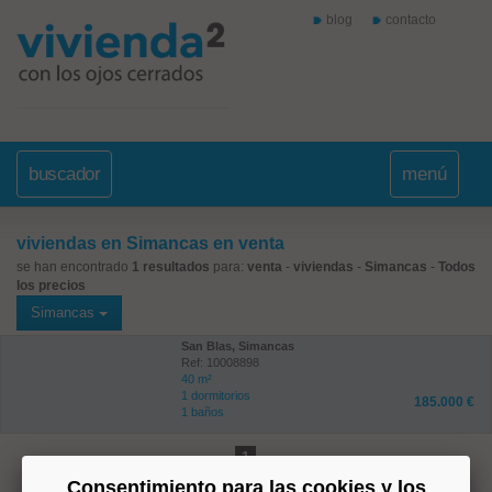
blog
contacto
buscador
menú
viviendas en Simancas en venta
se han encontrado
1 resultados
para:
venta
-
viviendas
-
Simancas
-
Todos
los precios
Simancas
San Blas, Simancas
Ref: 10008898
40 m²
1 dormitorios
185.000 €
1 baños
1
Consentimiento para las cookies y los