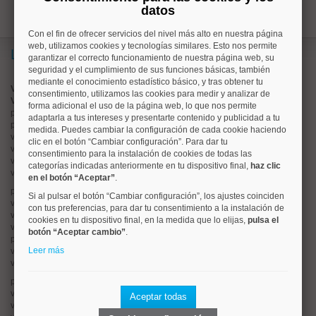
datos
Con el fin de ofrecer servicios del nivel más alto en nuestra página
web, utilizamos cookies y tecnologías similares. Esto nos permite
Lo más buscado
garantizar el correcto funcionamiento de nuestra página web, su
seguridad y el cumplimiento de sus funciones básicas, también
mediante el conocimiento estadístico básico, y tras obtener tu
Valorar vivienda online
consentimiento, utilizamos las cookies para medir y analizar de
Vender piso
forma adicional el uso de la página web, lo que nos permite
pisos en
chamberí
adaptarla a tus intereses y presentarte contenido y publicidad a tu
pisos en
moncloa
medida. Puedes cambiar la configuración de cada cookie haciendo
viviendas en
argüelles
clic en el botón “Cambiar configuración”. Para dar tu
viviendas en
tetuán
consentimiento para la instalación de cookies de todas las
viviendas en
cuatro caminos
categorías indicadas anteriormente en tu dispositivo final,
haz clic
viviendas en
chamartín
en el botón “Aceptar”
.
pisos en
rios rosas
Si al pulsar el botón “Cambiar configuración”, los ajustes coinciden
viviendas en
prosperidad
con tus preferencias, para dar tu consentimiento a la instalación de
viviendas en
hispanoamerica
cookies en tu dispositivo final, en la medida que lo elijas,
pulsa el
viviendas en
ciudad lineal
botón “Aceptar cambio”
.
pisos en
salamanca
Leer más
viviendas en
centro
viviendas en
sol
pisos en
ciudad jardín
viviendas en
retiro
Aceptar todas
viviendas en
arganzuela