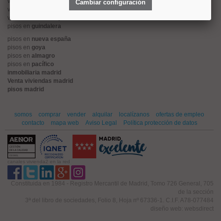
viviendas en
alonso martinez
Cambiar configuración
viviendas en
arturo soria
viviendas en
embajadores
pisos en
guindalera
pisos en
nueva españa
pisos en
goya
pisos en
almagro
pisos en
pacífico
inmobiliaria madrid
Venta viviendas madrid
pisos madrid
somos
comprar
vender
alquilar
localízanos
ofertas de empleo
contacto
mapa web
Aviso Legal
Política protección de datos
canales vivienda2 en la red
Constituida en 1984 - Registro Mercantil de Madrid, Tomo 726 General, 705
de la sección
3ª del libro de sociedades, Folio 8, Hoja nº 67336-1. C.I.F. A78-077484
diseño web: websdirect