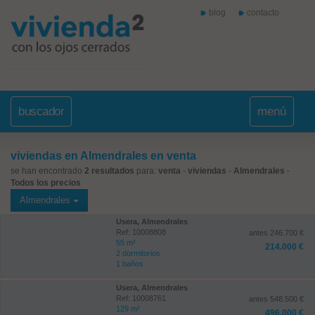
blog
contacto
buscador
menú
viviendas en Almendrales en venta
se han encontrado
2 resultados
para:
venta
-
viviendas
-
Almendrales
-
Todos los precios
Almendrales
Usera, Almendrales
Ref: 10008808
antes 246.700 €
55 m²
214.000 €
2 dormitorios
1 baños
Usera, Almendrales
Ref: 10008761
antes 548.500 €
129 m²
496.000 €