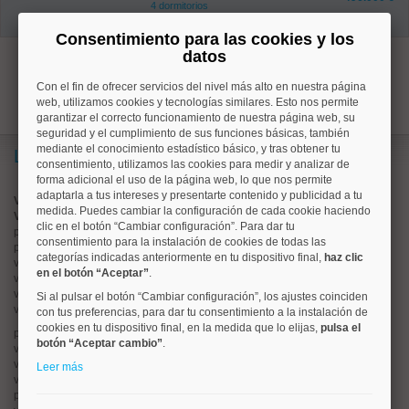
4 dormitorios
1 baños
Consentimiento para las cookies y los
datos
1
Con el fin de ofrecer servicios del nivel más alto en nuestra página
web, utilizamos cookies y tecnologías similares. Esto nos permite
garantizar el correcto funcionamiento de nuestra página web, su
seguridad y el cumplimiento de sus funciones básicas, también
mediante el conocimiento estadístico básico, y tras obtener tu
Lo más buscado
consentimiento, utilizamos las cookies para medir y analizar de
forma adicional el uso de la página web, lo que nos permite
adaptarla a tus intereses y presentarte contenido y publicidad a tu
Valorar vivienda online
medida. Puedes cambiar la configuración de cada cookie haciendo
Vender piso
clic en el botón “Cambiar configuración”. Para dar tu
pisos en
chamberí
consentimiento para la instalación de cookies de todas las
pisos en
moncloa
categorías indicadas anteriormente en tu dispositivo final,
haz clic
viviendas en
argüelles
en el botón “Aceptar”
.
viviendas en
tetuán
viviendas en
cuatro caminos
Si al pulsar el botón “Cambiar configuración”, los ajustes coinciden
viviendas en
chamartín
con tus preferencias, para dar tu consentimiento a la instalación de
cookies en tu dispositivo final, en la medida que lo elijas,
pulsa el
pisos en
rios rosas
botón “Aceptar cambio”
.
viviendas en
prosperidad
viviendas en
hispanoamerica
Leer más
viviendas en
ciudad lineal
pisos en
salamanca