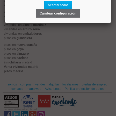
viviendas en
centro
viviendas en
sol
Aceptar todas
pisos en
ciudad jardín
Cambiar configuración
viviendas en
retiro
viviendas en
arganzuela
viviendas en
alonso martinez
viviendas en
arturo soria
viviendas en
embajadores
pisos en
guindalera
pisos en
nueva españa
pisos en
goya
pisos en
almagro
pisos en
pacífico
inmobiliaria madrid
Venta viviendas madrid
pisos madrid
somos
comprar
vender
alquilar
localízanos
ofertas de empleo
contacto
mapa web
Aviso Legal
Política protección de datos
canales vivienda2 en la red