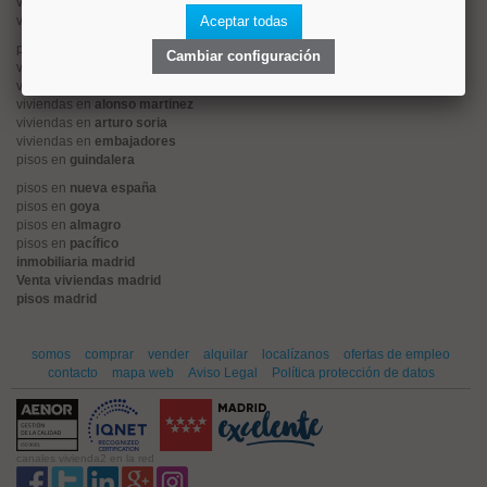
viviendas en
centro
viviendas en
sol
Aceptar todas
pisos en
ciudad jardín
Cambiar configuración
viviendas en
retiro
viviendas en
arganzuela
viviendas en
alonso martinez
viviendas en
arturo soria
viviendas en
embajadores
pisos en
guindalera
pisos en
nueva españa
pisos en
goya
pisos en
almagro
pisos en
pacífico
inmobiliaria madrid
Venta viviendas madrid
pisos madrid
somos
comprar
vender
alquilar
localízanos
ofertas de empleo
contacto
mapa web
Aviso Legal
Política protección de datos
canales vivienda2 en la red