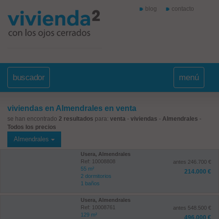
blog
contacto
buscador
menú
viviendas en Almendrales en venta
se han encontrado
2 resultados
para:
venta
-
viviendas
-
Almendrales
-
Todos los precios
Almendrales
Usera, Almendrales
Ref: 10008808
antes 246.700 €
55 m²
214.000 €
2 dormitorios
1 baños
Usera, Almendrales
Ref: 10008761
antes 548.500 €
129 m²
496.000 €