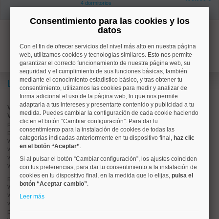
4 dormitorios
1 baños
Consentimiento para las cookies y los
datos
1
Con el fin de ofrecer servicios del nivel más alto en nuestra página
web, utilizamos cookies y tecnologías similares. Esto nos permite
garantizar el correcto funcionamiento de nuestra página web, su
seguridad y el cumplimiento de sus funciones básicas, también
mediante el conocimiento estadístico básico, y tras obtener tu
Lo más buscado
consentimiento, utilizamos las cookies para medir y analizar de
forma adicional el uso de la página web, lo que nos permite
adaptarla a tus intereses y presentarte contenido y publicidad a tu
Valorar vivienda online
medida. Puedes cambiar la configuración de cada cookie haciendo
Vender piso
clic en el botón “Cambiar configuración”. Para dar tu
pisos en
chamberí
consentimiento para la instalación de cookies de todas las
pisos en
moncloa
categorías indicadas anteriormente en tu dispositivo final,
haz clic
viviendas en
argüelles
en el botón “Aceptar”
.
viviendas en
tetuán
viviendas en
cuatro caminos
Si al pulsar el botón “Cambiar configuración”, los ajustes coinciden
viviendas en
chamartín
con tus preferencias, para dar tu consentimiento a la instalación de
cookies en tu dispositivo final, en la medida que lo elijas,
pulsa el
pisos en
rios rosas
botón “Aceptar cambio”
.
viviendas en
prosperidad
viviendas en
hispanoamerica
Leer más
viviendas en
ciudad lineal
pisos en
salamanca