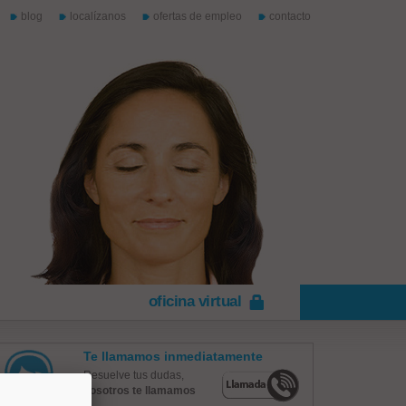
blog
localízanos
ofertas de empleo
contacto
oficina virtual
Te llamamos inmediatamente
Resuelve tus dudas,
nosotros te llamamos