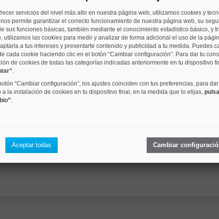
frecer servicios del nivel más alto en nuestra página web, utilizamos cookies y tec
barrio
metros
dormitori
o nos permite garantizar el correcto funcionamiento de nuestra página web, su segur
e sus funciones básicas, también mediante el conocimiento estadístico básico, y tr
, utilizamos las cookies para medir y analizar de forma adicional el uso de la pági
aptarla a tus intereses y presentarte contenido y publicidad a tu medida. Puedes c
de cada cookie haciendo clic en el botón “Cambiar configuración”. Para dar tu con
Almendrales
129 m²
4 dorm.
ción de cookies de todas las categorías indicadas anteriormente en tu dispositivo fi
ptar”
.
 botón “Cambiar configuración”, los ajustes coinciden con tus preferencias, para dar
a la instalación de cookies en tu dispositivo final, en la medida que lo elijas,
pulsa
bio”
.
Almendrales
55 m²
2 dorm.
Aceptar todas
Cambiar configuraci
1