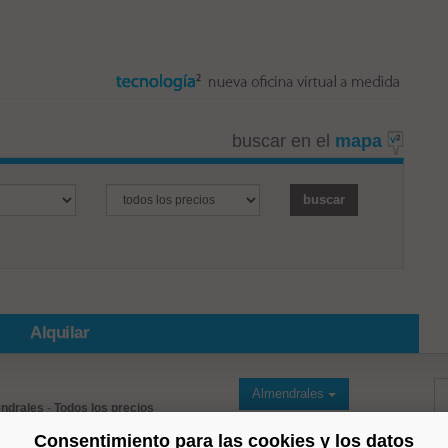
buscar en el
mapa
Alquilar
Almendrales
ndrales
-
Todos los precios
Consentimiento para las cookies y los datos