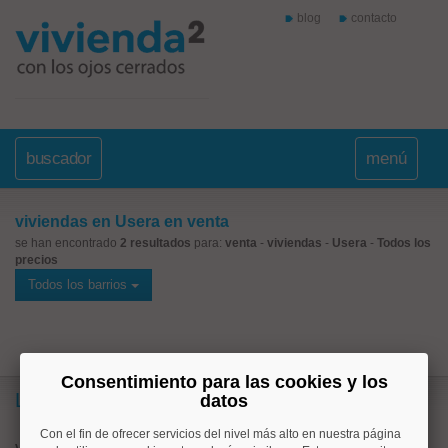
blog
contacto
buscador
menú
viviendas en Usera en venta
se han encontrado
2 resultados
para:
venta
-
viviendas
-
Usera
-
Todos los
precios
Todos los barrios
Consentimiento para las cookies y los
Lo más buscado
datos
Con el fin de ofrecer servicios del nivel más alto en nuestra página