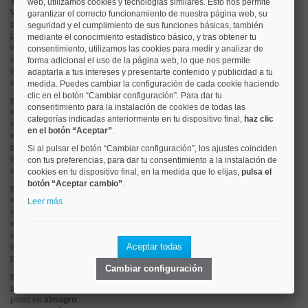
Valorar vivienda online
web, utilizamos cookies y tecnologías similares. Esto nos permite
Vender piso
garantizar el correcto funcionamiento de nuestra página web, su
pisos en
chamberí
seguridad y el cumplimiento de sus funciones básicas, también
pisos en
moncloa
mediante el conocimiento estadístico básico, y tras obtener tu
viviendas en
argüelles
consentimiento, utilizamos las cookies para medir y analizar de
viviendas en
tetuán
forma adicional el uso de la página web, lo que nos permite
viviendas en
cuatro caminos
adaptarla a tus intereses y presentarte contenido y publicidad a tu
viviendas en
chamartín
medida. Puedes cambiar la configuración de cada cookie haciendo
clic en el botón “Cambiar configuración”. Para dar tu
pisos en
rios rosas
consentimiento para la instalación de cookies de todas las
viviendas en
prosperidad
categorías indicadas anteriormente en tu dispositivo final,
haz clic
viviendas en
hispanoamerica
en el botón “Aceptar”
.
viviendas en
ciudad lineal
pisos en
salamanca
Si al pulsar el botón “Cambiar configuración”, los ajustes coinciden
viviendas en
centro
con tus preferencias, para dar tu consentimiento a la instalación de
viviendas en
sol
cookies en tu dispositivo final, en la medida que lo elijas,
pulsa el
botón “Aceptar cambio”
.
pisos en
ciudad jardín
viviendas en
retiro
Leer más
viviendas en
arganzuela
viviendas en
alonso martinez
viviendas en
arturo soria
Aceptar todas
viviendas en
embajadores
pisos en
guindalera
Cambiar configuración
pisos en
nueva españa
pisos en
goya
pisos en
almagro