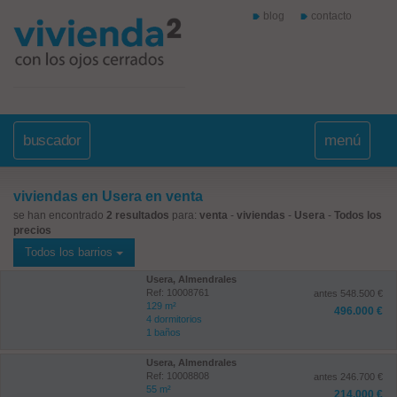
blog
contacto
buscador
menú
viviendas en Usera en venta
se han encontrado
2 resultados
para:
venta
-
viviendas
-
Usera
-
Todos los
precios
Todos los barrios
Usera, Almendrales
Ref: 10008761
antes 548.500 €
129 m²
496.000 €
4 dormitorios
1 baños
Usera, Almendrales
Ref: 10008808
antes 246.700 €
55 m²
214.000 €