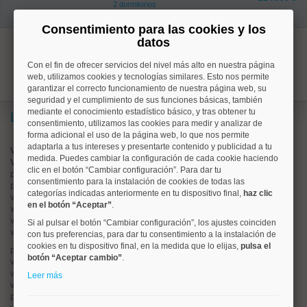
2 dormitorios
1 baños
Consentimiento para las cookies y los
datos
1
Con el fin de ofrecer servicios del nivel más alto en nuestra página
web, utilizamos cookies y tecnologías similares. Esto nos permite
garantizar el correcto funcionamiento de nuestra página web, su
seguridad y el cumplimiento de sus funciones básicas, también
mediante el conocimiento estadístico básico, y tras obtener tu
Lo más buscado
consentimiento, utilizamos las cookies para medir y analizar de
forma adicional el uso de la página web, lo que nos permite
adaptarla a tus intereses y presentarte contenido y publicidad a tu
Valorar vivienda online
medida. Puedes cambiar la configuración de cada cookie haciendo
Vender piso
clic en el botón “Cambiar configuración”. Para dar tu
pisos en
chamberí
consentimiento para la instalación de cookies de todas las
pisos en
moncloa
categorías indicadas anteriormente en tu dispositivo final,
haz clic
viviendas en
argüelles
en el botón “Aceptar”
.
viviendas en
tetuán
viviendas en
cuatro caminos
Si al pulsar el botón “Cambiar configuración”, los ajustes coinciden
viviendas en
chamartín
con tus preferencias, para dar tu consentimiento a la instalación de
cookies en tu dispositivo final, en la medida que lo elijas,
pulsa el
pisos en
rios rosas
botón “Aceptar cambio”
.
viviendas en
prosperidad
viviendas en
hispanoamerica
Leer más
viviendas en
ciudad lineal
pisos en
salamanca