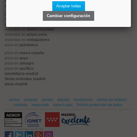
viviendas en
centro
viviendas en
sol
Aceptar todas
pisos en
ciudad jardín
Cambiar configuración
viviendas en
retiro
viviendas en
arganzuela
viviendas en
alonso martinez
viviendas en
arturo soria
viviendas en
embajadores
pisos en
guindalera
pisos en
nueva españa
pisos en
goya
pisos en
almagro
pisos en
pacífico
inmobiliaria madrid
Venta viviendas madrid
pisos madrid
somos
comprar
vender
alquilar
localízanos
ofertas de empleo
contacto
mapa web
Aviso Legal
Política protección de datos
canales vivienda2 en la red