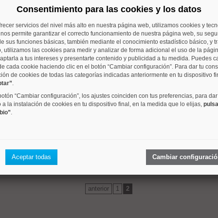
Consentimiento para las cookies y los datos
barrio
metros
dormitori
frecer servicios del nivel más alto en nuestra página web, utilizamos cookies y tec
o nos permite garantizar el correcto funcionamiento de nuestra página web, su segur
 mismo rango de precios que se aproximan a su criterio de 
e sus funciones básicas, también mediante el conocimiento estadístico básico, y tr
, utilizamos las cookies para medir y analizar de forma adicional el uso de la pági
aptarla a tus intereses y presentarte contenido y publicidad a tu medida. Puedes c
de cada cookie haciendo clic en el botón “Cambiar configuración”. Para dar tu con
ción de cookies de todas las categorías indicadas anteriormente en tu dispositivo fi
ptar”
.
Palacio
82 m²
1 dorm.
 botón “Cambiar configuración”, los ajustes coinciden con tus preferencias, para dar
a la instalación de cookies en tu dispositivo final, en la medida que lo elijas,
pulsa
bio”
.
Palacio
186 m²
5 dorm.
Aceptar todas
Cambiar configuraci
anterior
1
2