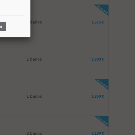
1 baños
1.675 €
ón
1 baños
1.800 €
1 baños
1.950 €
2 baños
2.100 €