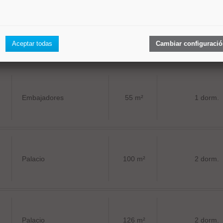
Justicia
80 m²
2 dorm.
Aceptar todas
Cambiar configuraci
Embajadores
55 m²
1 dorm.
Palacio
100 m²
2 dorm.
Palacio
126 m²
2 dorm.