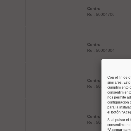
Centro
Ref: 50004706
Centro
Ref: 50004804
Con el fin de o
Centro
similares. Est
Ref: 50004728
cumplimiento d
consentimiento
nos permite ad
configuración 
para la instala
el botón “Ace
Centro
Si al pulsar el
Ref: 50004809
consentimiento 
“Aceptar cam