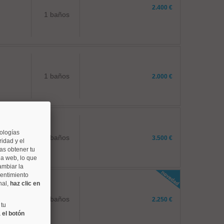
2.400 €
1 baños
1 baños
2.000 €
nologías
3 baños
3.500 €
idad y el
as obtener tu
na web, lo que
ambiar la
sentimiento
nal,
haz clic en
2 baños
2.250 €
 tu
 el botón