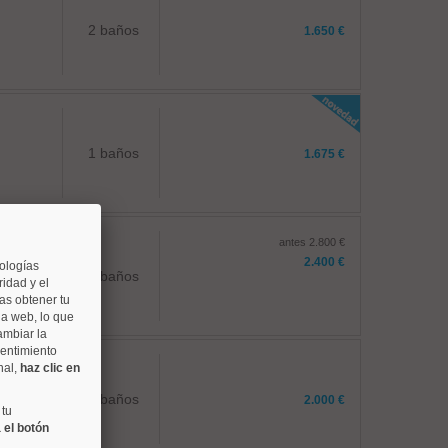
2 baños
1.650 €
1 baños
1.675 €
antes 2.800 €
2.400 €
nologías
1 baños
idad y el
as obtener tu
na web, lo que
ambiar la
sentimiento
nal,
haz clic en
1 baños
2.000 €
 tu
 el botón