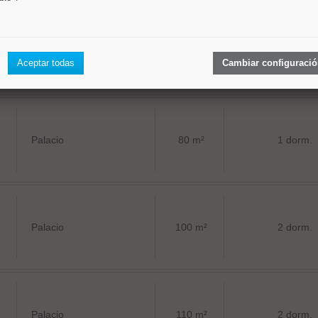
Palacio
186 m²
5 dorm.
Aceptar todas
Cambiar configuraci
Palacio
80 m²
1 dorm.
Palacio
100 m²
2 dorm.
Palacio
110 m²
2 dorm.