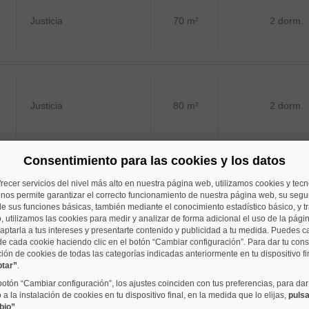
Justicia
70 m²
2 dorm.
Justicia
80 m²
2 dorm.
Consentimiento para las cookies y los datos
frecer servicios del nivel más alto en nuestra página web, utilizamos cookies y tec
Palacio
95 m²
2 dorm.
o nos permite garantizar el correcto funcionamiento de nuestra página web, su segur
e sus funciones básicas, también mediante el conocimiento estadístico básico, y tr
, utilizamos las cookies para medir y analizar de forma adicional el uso de la pági
aptarla a tus intereses y presentarte contenido y publicidad a tu medida. Puedes c
de cada cookie haciendo clic en el botón “Cambiar configuración”. Para dar tu con
ción de cookies de todas las categorías indicadas anteriormente en tu dispositivo fi
ptar”
.
Palacio
82 m²
1 dorm.
 botón “Cambiar configuración”, los ajustes coinciden con tus preferencias, para dar
a la instalación de cookies en tu dispositivo final, en la medida que lo elijas,
pulsa
bio”
.