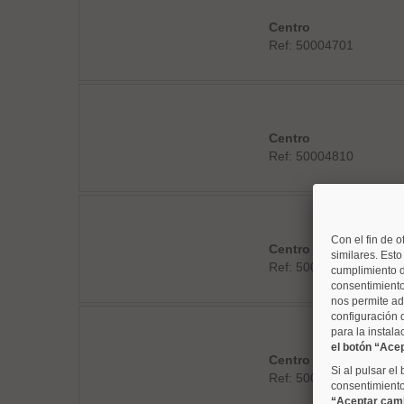
Centro
Ref: 50004701
Centro
Ref: 50004810
Con el fin de o
Centro
similares. Est
Ref: 50004706
cumplimiento d
consentimiento
nos permite ad
configuración 
para la instala
el botón “Ace
Centro
Si al pulsar el
Ref: 50004804
consentimiento 
“Aceptar cam