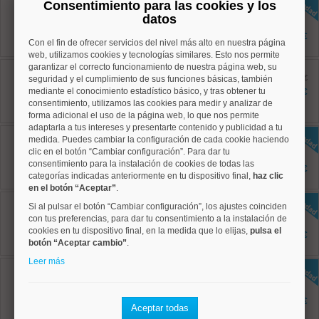
Centro, Palacio
Consentimiento para las cookies y los
Ref: 50004788
datos
126 m²
2 dormitorios
2.100 €
Con el fin de ofrecer servicios del nivel más alto en nuestra página
2 baños
web, utilizamos cookies y tecnologías similares. Esto nos permite
garantizar el correcto funcionamiento de nuestra página web, su
Centro, Universidad
Ref: 50004803
antes 1.895 €
seguridad y el cumplimiento de sus funciones básicas, también
60 m²
mediante el conocimiento estadístico básico, y tras obtener tu
1.795 €
2 dormitorios
consentimiento, utilizamos las cookies para medir y analizar de
1 baños
forma adicional el uso de la página web, lo que nos permite
adaptarla a tus intereses y presentarte contenido y publicidad a tu
Centro, Embajadores
medida. Puedes cambiar la configuración de cada cookie haciendo
Ref: 50004809
clic en el botón “Cambiar configuración”. Para dar tu
95 m²
consentimiento para la instalación de cookies de todas las
2 dormitorios
2.250 €
categorías indicadas anteriormente en tu dispositivo final,
2 baños
haz clic
en el botón “Aceptar”
.
Centro, Justicia
Si al pulsar el botón “Cambiar configuración”, los ajustes coinciden
Ref: 50004810
con tus preferencias, para dar tu consentimiento a la instalación de
80 m²
cookies en tu dispositivo final, en la medida que lo elijas,
pulsa el
2 dormitorios
1.675 €
1 baños
botón “Aceptar cambio”
.
Leer más
Centro, Palacio
Ref: 50004815
100 m²
2 dormitorios
1.950 €
Aceptar todas
1 baños