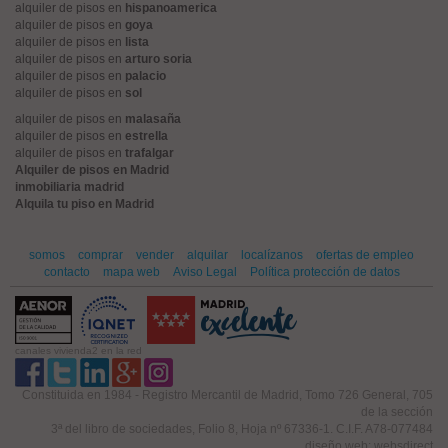
alquiler de pisos en
hispanoamerica
alquiler de pisos en
goya
alquiler de pisos en
lista
alquiler de pisos en
arturo soria
alquiler de pisos en
palacio
alquiler de pisos en
sol
alquiler de pisos en
malasaña
alquiler de pisos en
estrella
alquiler de pisos en
trafalgar
Alquiler de pisos en Madrid
inmobiliaria madrid
Alquila tu piso en Madrid
somos
comprar
vender
alquilar
localízanos
ofertas de empleo
contacto
mapa web
Aviso Legal
Política protección de datos
canales vivienda2 en la red
Constituida en 1984 - Registro Mercantil de Madrid, Tomo 726 General, 705
de la sección
3ª del libro de sociedades, Folio 8, Hoja nº 67336-1. C.I.F. A78-077484
diseño web: websdirect