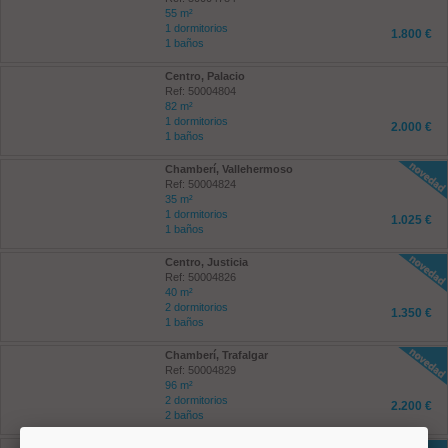
55 m²
1 dormitorios
1.800 €
1 baños
Centro, Palacio
Ref: 50004804
82 m²
1 dormitorios
2.000 €
1 baños
Chamberí, Vallehermoso
Ref: 50004824
35 m²
1 dormitorios
1.025 €
1 baños
Centro, Justicia
Ref: 50004826
40 m²
2 dormitorios
1.350 €
1 baños
Chamberí, Trafalgar
Ref: 50004829
96 m²
2 dormitorios
2.200 €
2 baños