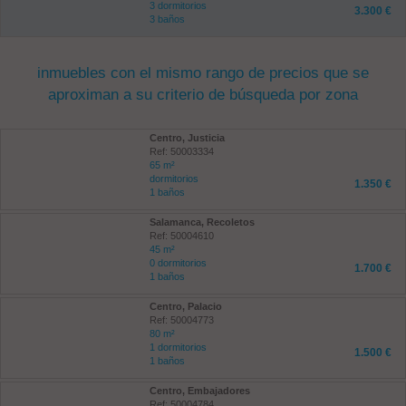
3 dormitorios
3.300 €
3 baños
inmuebles con el mismo rango de precios que se
aproximan a su criterio de búsqueda por zona
Centro, Justicia
Ref: 50003334
65 m²
dormitorios
1.350 €
1 baños
Salamanca, Recoletos
Ref: 50004610
45 m²
0 dormitorios
1.700 €
1 baños
Centro, Palacio
Ref: 50004773
80 m²
1 dormitorios
1.500 €
1 baños
Centro, Embajadores
Ref: 50004784