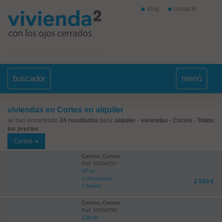
blog
contacto
buscador
menú
viviendas en Cortes en alquiler
se han encontrado
24 resultados
para:
alquiler
-
viviendas
-
Cortes
-
Todos
los precios
Cortes
Centro, Cortes
Ref: 50004797
97 m²
2 dormitorios
2.550 €
2 baños
Centro, Cortes
Ref: 50004796
139 m²