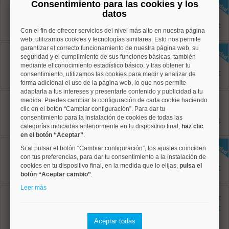
Centro, Justicia
Consentimiento para las cookies y los
Ref: 50004810
datos
80 m²
2 dormitorios
1.675 €
Con el fin de ofrecer servicios del nivel más alto en nuestra página
1 baños
web, utilizamos cookies y tecnologías similares. Esto nos permite
garantizar el correcto funcionamiento de nuestra página web, su
Centro, Palacio
Ref: 50004815
seguridad y el cumplimiento de sus funciones básicas, también
100 m²
mediante el conocimiento estadístico básico, y tras obtener tu
2 dormitorios
1.950 €
consentimiento, utilizamos las cookies para medir y analizar de
1 baños
forma adicional el uso de la página web, lo que nos permite
adaptarla a tus intereses y presentarte contenido y publicidad a tu
Centro, Justicia
medida. Puedes cambiar la configuración de cada cookie haciendo
Ref: 50004701
clic en el botón “Cambiar configuración”. Para dar tu
70 m²
consentimiento para la instalación de cookies de todas las
2 dormitorios
1.650 €
categorías indicadas anteriormente en tu dispositivo final,
2 baños
haz clic
en el botón “Aceptar”
.
Centro, Palacio
Si al pulsar el botón “Cambiar configuración”, los ajustes coinciden
Ref: 50004816
con tus preferencias, para dar tu consentimiento a la instalación de
110 m²
cookies en tu dispositivo final, en la medida que lo elijas,
pulsa el
2 dormitorios
2.400 €
2 baños
botón “Aceptar cambio”
.
Leer más
Centro, Palacio
Ref: 50004706
antes 2.800 €
95 m²
2.400 €
2 dormitorios
Aceptar todas
1 baños