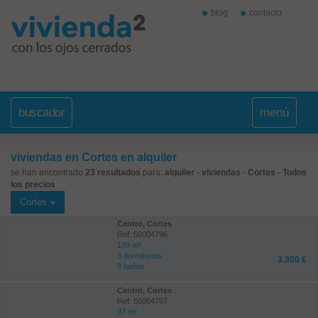
blog
contacto
buscador
menú
viviendas en Cortes en alquiler
se han encontrado
23 resultados
para:
alquiler
-
viviendas
-
Cortes
-
Todos
los precios
Cortes
Centro, Cortes
Ref: 50004796
139 m²
3 dormitorios
3.300 €
3 baños
Centro, Cortes
Ref: 50004797
97 m²