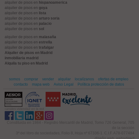
alquiler de pisos en
hispanoamerica
alquiler de pisos en
goya
alquiler de pisos en
lista
alquiler de pisos en
arturo soria
alquiler de pisos en
palacio
alquiler de pisos en
sol
alquiler de pisos en
malasaña
alquiler de pisos en
estrella
alquiler de pisos en
trafalgar
Alquiler de pisos en Madrid
inmobiliaria madrid
Alquila tu piso en Madrid
somos
comprar
vender
alquilar
localízanos
ofertas de empleo
contacto
mapa web
Aviso Legal
Política protección de datos
canales vivienda2 en la red
Constituida en 1984 - Registro Mercantil de Madrid, Tomo 726 General, 705
de la sección
3ª del libro de sociedades, Folio 8, Hoja nº 67336-1. C.I.F. A78-077484
diseño web: websdirect