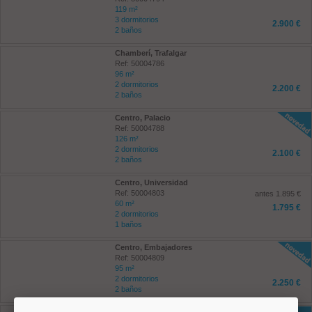
119 m²
3 dormitorios
2.900 €
2 baños
Chamberí, Trafalgar
Ref: 50004786
96 m²
2 dormitorios
2.200 €
2 baños
Centro, Palacio
Ref: 50004788
126 m²
2 dormitorios
2.100 €
2 baños
Centro, Universidad
Ref: 50004803
antes 1.895 €
60 m²
1.795 €
2 dormitorios
1 baños
Centro, Embajadores
Ref: 50004809
95 m²
2 dormitorios
2.250 €
2 baños