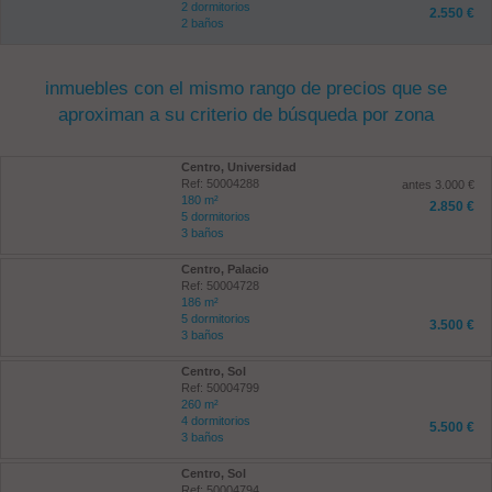
2 dormitorios
2.550 €
2 baños
inmuebles con el mismo rango de precios que se
aproximan a su criterio de búsqueda por zona
Centro, Universidad
Ref: 50004288
antes 3.000 €
180 m²
2.850 €
5 dormitorios
3 baños
Centro, Palacio
Ref: 50004728
186 m²
5 dormitorios
3.500 €
3 baños
Centro, Sol
Ref: 50004799
260 m²
4 dormitorios
5.500 €
3 baños
Centro, Sol
Ref: 50004794